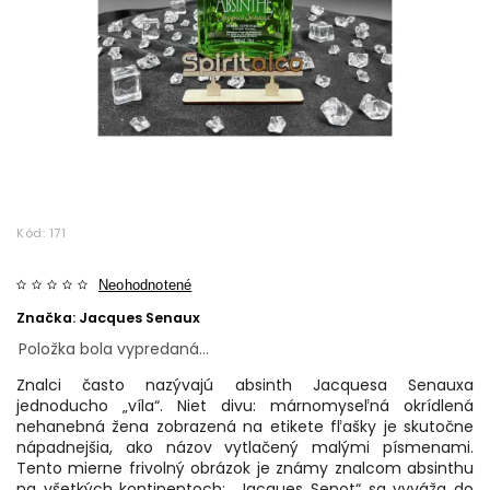
Kód:
171
Neohodnotené
Značka:
Jacques Senaux
Položka bola vypredaná…
Znalci často nazývajú absinth Jacquesa Senauxa
jednoducho „víla“. Niet divu: márnomyseľná okrídlená
nehanebná žena zobrazená na etikete fľašky je skutočne
nápadnejšia, ako názov vytlačený malými písmenami.
Tento mierne frivolný obrázok je známy znalcom absinthu
na všetkých kontinentoch: „Jacques Senot“ sa vyváža do