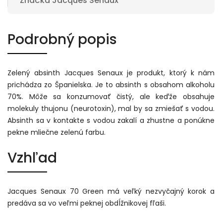
Značka
Jacques Senaux
Podrobný popis
Zelený absinth Jacques Senaux je produkt, ktorý k nám
prichádza zo Španielska. Je to absinth s obsahom alkoholu
70%. Môže sa konzumovať čistý, ale keďže obsahuje
molekuly thujonu (neurotoxin), mal by sa zmiešať s vodou.
Absinth sa v kontakte s vodou zakalí a zhustne a ponúkne
pekne mliečne zelenú farbu.
Vzhľad
Jacques Senaux 70 Green má veľký nezvyčajný korok a
predáva sa vo veľmi peknej obdĺžnikovej fľaši.