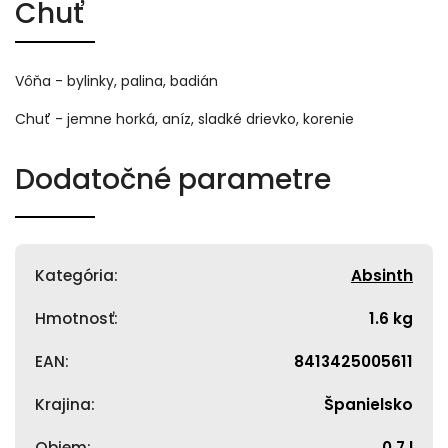
Chuť
Vôňa - bylinky, palina, badián
Chuť - jemne horká, aníz, sladké drievko, korenie
Dodatočné parametre
Kategória
:
Absinth
Hmotnosť
:
1.6 kg
EAN
:
8413425005611
Krajina
:
Španielsko
Objem
:
0,7 l