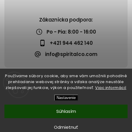
Zákaznícka podpora:
Po - Pia: 8:00 - 16:00
+421 944 462 140
info@spiritalco.com
Používame súbory cookie, aby sme vám umožnili pohodlné
prehliadanie webovej stránky a vďaka analýze neustále
zlepšovali jej funkcie, výkon a použiteľnosť.
Viac informácií
Copyright 2026
Spiritalco
. Všetky práva vyhradené.
Nastavenie
Upraviť nastavenie cookies
Vytvořil
Shoptet
| Design
Shoptak.cz
Súhlasím
Odmietnuť