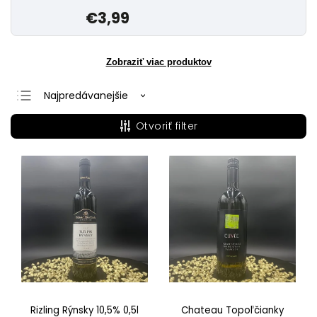
€3,99
Zobraziť viac produktov
Najpredávanejšie
Najlacnejšie
Otvoriť filter
Najdrahšie
Abecedne
Rizling Rýnsky 10,5% 0,5l
Chateau Topoľčianky