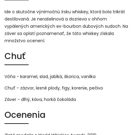
Ide o skutočne výnimočnú írsku whiskey, ktorá bola trikrát
destilovaná. Je nerašelinová a dozrieva v ohňom
vypálených amerických ex-bourbon dubových sudoch. Na
záver sa oplatí poznamenať, že táto whiskey získala
množstvo ocenení.
Chuť
Vôňa - karamel, slad, jablká, škorica, vanilka
Chuť - zázvor, lesné plody, figy, korenie, pečivo
Záver - dlhý, káva, horká čokoláda
Ocenenia