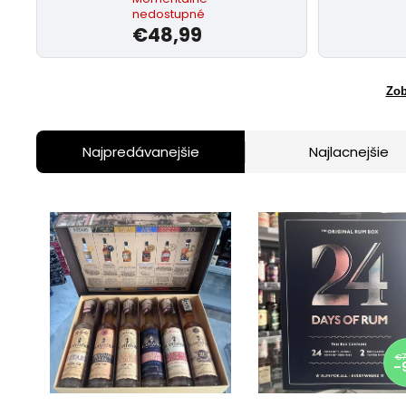
nedostupné
€48,99
Zob
Najpredávanejšie
Najlacnejšie
€7
–