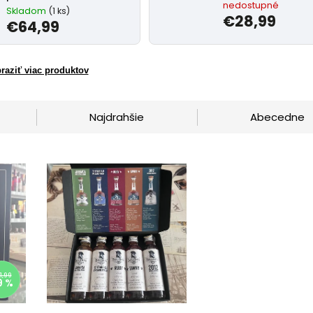
nedostupné
Skladom
(1 ks)
€28,99
€64,99
raziť viac produktov
Najdrahšie
Abecedne
1,99
9 %