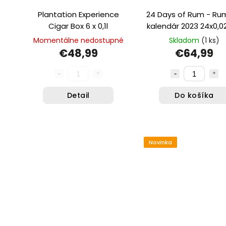
Plantation Experience
24 Days of Rum - Ru
Cigar Box 6 x 0,1l
kalendár 2023 24x0,02
poháre
Momentálne nedostupné
Skladom
(1 ks)
€48,99
€64,99
Detail
Do košíka
Novinka