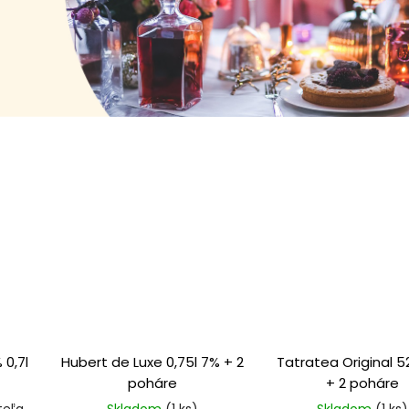
0,7l
Hubert de Luxe 0,75l 7% + 2
Tatratea Original 52
poháre
+ 2 poháre
teľa
Skladom
(1 ks)
Skladom
(1 ks)