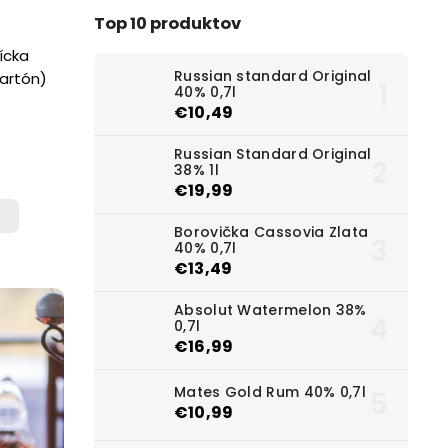
Top 10 produktov
ícka
Russian standard Original
kartón)
40% 0,7l
€10,49
Russian Standard Original
38% 1l
€19,99
Borovička Cassovia Zlata
40% 0,7l
€13,49
Absolut Watermelon 38%
0,7l
€16,99
Mates Gold Rum 40% 0,7l
€10,99