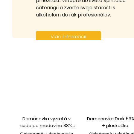
príležitosť. Vstúpte do sveta Spiritalco
cateringu a zverte svoje starosti s
alkoholom do rúk profesionálov.
Viac informácií
Demänovka vyzretá v
Demänovka Dark 53% 
sude po medovine 38%
+ ploskačka
0,5l v kartóniku
Objednané u dodávateľa
Objednané u dodáva