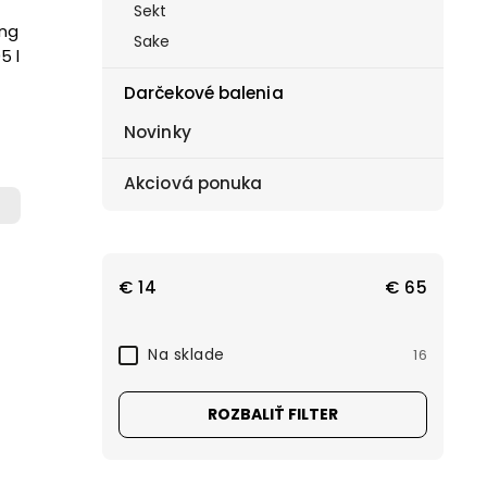
Sekt
ing
Sake
5 l
Darčekové balenia
Novinky
Akciová ponuka
€
14
€
65
Na sklade
16
ROZBALIŤ FILTER