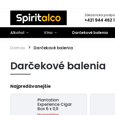
Zákaznícka podpo
+421 944 462 
Alkohol
Víno
Darčekové balenia
Domov
Darčekové balenia
/
Darčekové balenia
Najpredávanejšie
Plantation
Experience Cigar
Box 6 x 0,1l
Momentálne