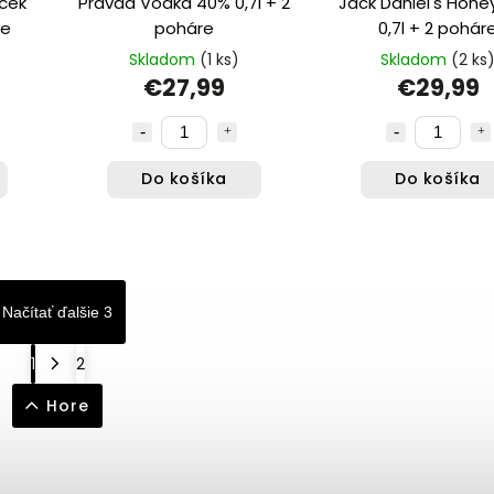
ček
Pravda Vodka 40% 0,7l + 2
Jack Daniel's Hone
re
poháre
0,7l + 2 pohár
Skladom
(1 ks)
Skladom
(2 ks
€27,99
€29,99
Do košíka
Do košíka
Načítať ďalšie 3
1
2
Hore