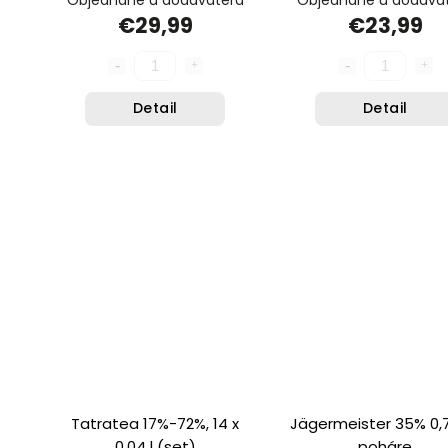
€29,99
€23,99
Detail
Detail
Tatratea 17%-72%, 14 x
Jägermeister 35% 0,7
0,04 l (set)
poháre