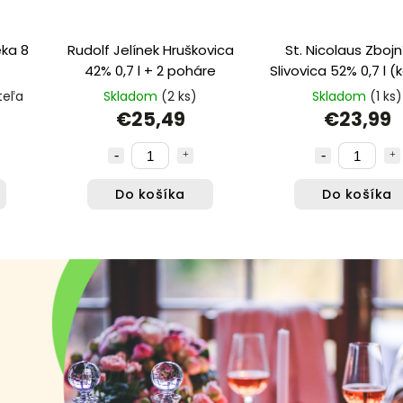
ka 8
Rudolf Jelínek Hruškovica
St. Nicolaus Zbojn
42% 0,7 l + 2 poháre
Slivovica 52% 0,7 l (
teľa
Skladom
(2 ks)
Skladom
(1 ks)
€25,49
€23,99
Do košíka
Do košíka