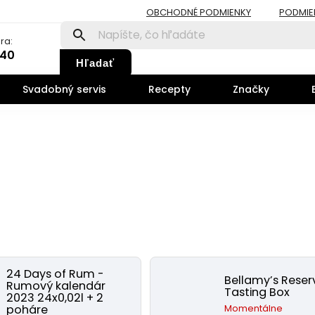
OBCHODNÉ PODMIENKY
PODMIE
ra:
140
Hľadať
Svadobný servis
Recepty
Značky
24 Days of Rum -
Bellamy’s Reser
Rumový kalendár
Tasting Box
2023 24x0,02l + 2
poháre
Momentálne