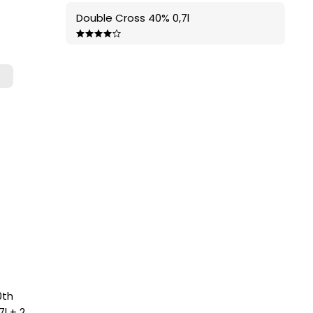
Double Cross 40% 0,7l
0th
l + 2