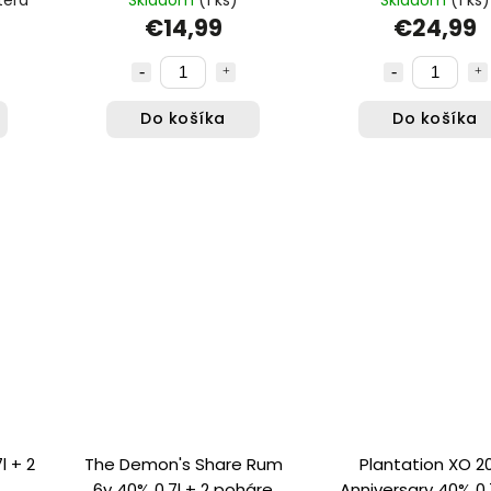
€14,99
€24,99
Do košíka
Do košíka
l + 2
The Demon's Share Rum
Plantation XO 2
6y 40% 0,7l + 2 poháre
Anniversary 40% 0,7