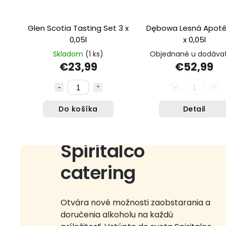
Glen Scotia Tasting Set 3 x
Dębowa Lesná Apoté
0,05l
x 0,05l
Skladom
(1 ks)
Objednané u dodáva
€23,99
€52,99
Do košíka
Detail
Spiritalco
catering
Otvára nové možnosti zaobstarania a
doručenia alkoholu na každú