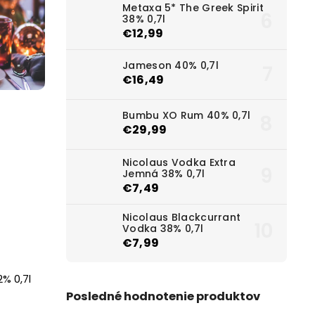
Metaxa 5* The Greek Spirit
38% 0,7l
€12,99
Jameson 40% 0,7l
€16,49
Bumbu XO Rum 40% 0,7l
€29,99
Nicolaus Vodka Extra
Jemná 38% 0,7l
€7,49
Nicolaus Blackcurrant
Vodka 38% 0,7l
€7,99
% 0,7l
Posledné hodnotenie produktov