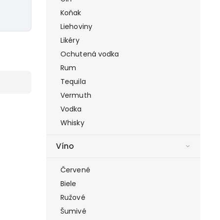
Koňak
Liehoviny
Likéry
Ochutená vodka
Rum
Tequila
Vermuth
Vodka
Whisky
Víno
Červené
Biele
Ružové
Šumivé