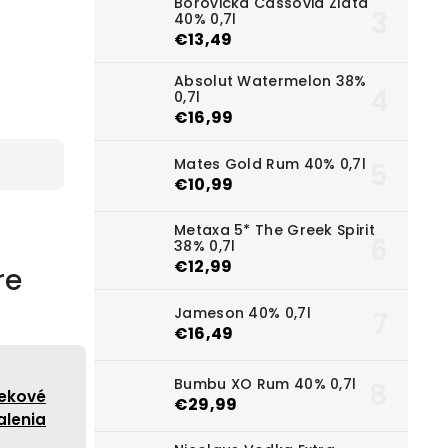
Borovička Cassovia Zlata
40% 0,7l
€13,49
Absolut Watermelon 38%
0,7l
€16,99
Mates Gold Rum 40% 0,7l
€10,99
Metaxa 5* The Greek Spirit
38% 0,7l
€12,99
re
Jameson 40% 0,7l
€16,49
Bumbu XO Rum 40% 0,7l
ekové
€29,99
alenia