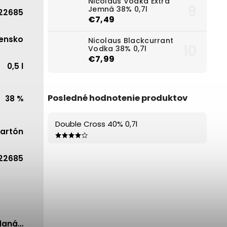
Nicolaus Vodka Extra
Jemná 38% 0,7l
22685
€7,49
ensko
Nicolaus Blackcurrant
Vodka 38% 0,7l
€7,99
0,5 l
Posledné hodnotenie produktov
38 %
Double Cross 40% 0,7l
artón
22685
edaná…