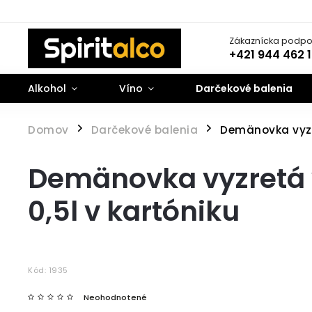
Zákaznícka podpo
+421 944 462 
Alkohol
Víno
Darčekové balenia
Domov
Darčekové balenia
Demänovka vyzr
/
/
Demänovka vyzretá 
0,5l v kartóniku
Kód:
1935
Neohodnotené