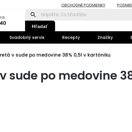
OBCHODNÉ PODMIENKY
PODMIE
ra:
140
Hľadať
Svadobný servis
Recepty
Značky
etá v sude po medovine 38% 0,5l v kartóniku
v sude po medovine 3