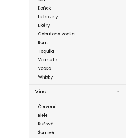
Koňak
Liehoviny
Likéry
Ochutená vodka
Rum
Tequila
Vermuth
Vodka
Whisky
Víno
Červené
Biele
Ružové
Šumivé