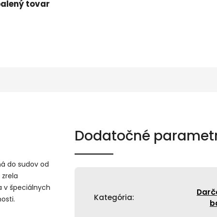
alený tovar
Dodatočné paramet
ná do sudov od
 zrela
a v špeciálnych
Darč
Kategória
:
osti.
b