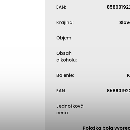
EAN
:
85860192
Krajina
:
Slov
Objem
:
Obsah
alkoholu
:
Balenie
:
K
EAN
:
85860192
Jednotková
cena
:
Položka bola vypr