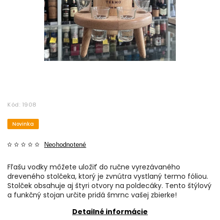
Kód:
1908
Novinka
Neohodnotené
Fľašu vodky môžete uložiť do ručne vyrezávaného
dreveného stolčeka, ktorý je zvnútra vystlaný termo fóliou.
Stolček obsahuje aj štyri otvory na poldecáky. Tento štýlový
a funkčný stojan určite pridá šmrnc vašej zbierke!
Detailné informácie