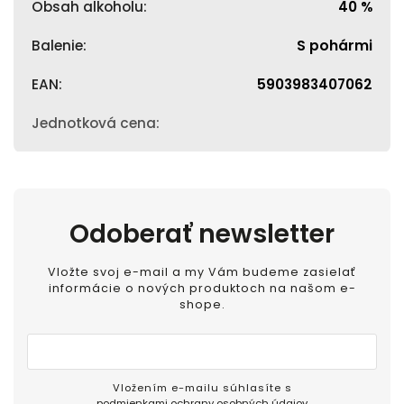
Obsah alkoholu
:
40 %
Balenie
:
S pohármi
EAN
:
5903983407062
Jednotková cena
:
Odoberať newsletter
Vložte svoj e-mail a my Vám budeme zasielať
informácie o nových produktoch na našom e-
shope.
Vložením e-mailu súhlasíte s
podmienkami ochrany osobných údajov