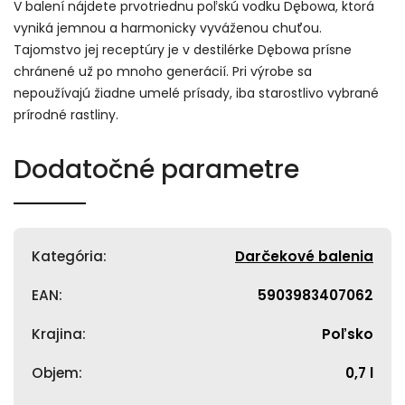
V balení nájdete prvotriednu poľskú vodku Dębowa, ktorá
vyniká jemnou a harmonicky vyváženou chuťou.
Tajomstvo jej receptúry je v destilérke Dębowa prísne
chránené už po mnoho generácií. Pri výrobe sa
nepoužívajú žiadne umelé prísady, iba starostlivo vybrané
prírodné rastliny.
Dodatočné parametre
Kategória
:
Darčekové balenia
EAN
:
5903983407062
Krajina
:
Poľsko
Objem
:
0,7 l