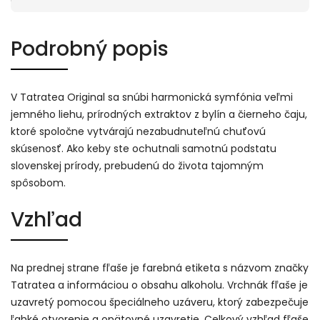
Podrobný popis
V Tatratea Original sa snúbi harmonická symfónia veľmi
jemného liehu, prírodných extraktov z bylín a čierneho čaju,
ktoré spoločne vytvárajú nezabudnuteľnú chuťovú
skúsenosť. Ako keby ste ochutnali samotnú podstatu
slovenskej prírody, prebudenú do života tajomným
spôsobom.
Vzhľad
Na prednej strane fľaše je farebná etiketa s názvom značky
Tatratea a informáciou o obsahu alkoholu. Vrchnák fľaše je
uzavretý pomocou špeciálneho uzáveru, ktorý zabezpečuje
ľahké otvorenie a opätovné uzavretie. Celkový vzhľad fľaše