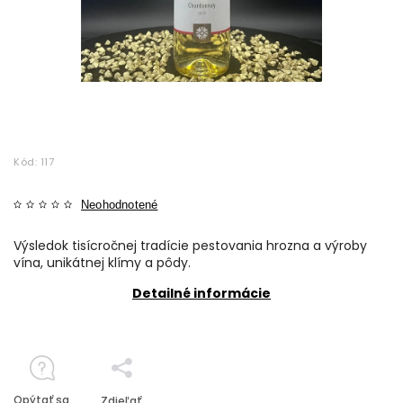
Kód:
117
Neohodnotené
Výsledok tisícročnej tradície pestovania hrozna a výroby
vína, unikátnej klímy a pôdy.
Detailné informácie
Opýtať sa
Zdieľať