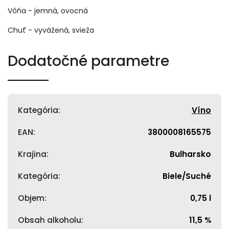
Vôňa - jemná, ovocná
Chuť - vyvážená, svieža
Dodatočné parametre
Kategória
:
Víno
EAN
:
3800008165575
Krajina
:
Bulharsko
Kategória
:
Biele/Suché
Objem
:
0,75 l
Obsah alkoholu
:
11,5 %