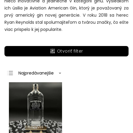
niečo inovatívne a jedinečné v kategórii ginu. Výsledkom
ich úsilia je Aviation American Gin, ktorý je považovaný za
prvý americký gin novej generácie. V roku 2018 sa herec
Ryan Reynolds stal spolumajiteľom a tvárou značky, čo ešte
viac prispelo k jej popularite.
Otvoriť filter
Najpredávanejšie
Najlacnejšie
Najdrahšie
Abecedne