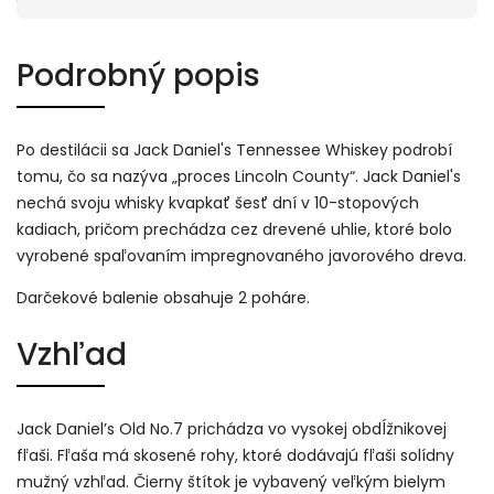
Podrobný popis
Po destilácii sa Jack Daniel's Tennessee Whiskey podrobí
tomu, čo sa nazýva „proces Lincoln County“. Jack Daniel's
nechá svoju whisky kvapkať šesť dní v 10-stopových
kadiach, pričom prechádza cez drevené uhlie, ktoré bolo
vyrobené spaľovaním impregnovaného javorového dreva.
Darčekové balenie obsahuje 2 poháre.
Vzhľad
Jack Daniel’s Old No.7 prichádza vo vysokej obdĺžnikovej
fľaši. Fľaša má skosené rohy, ktoré dodávajú fľaši solídny
mužný vzhľad. Čierny štítok je vybavený veľkým bielym