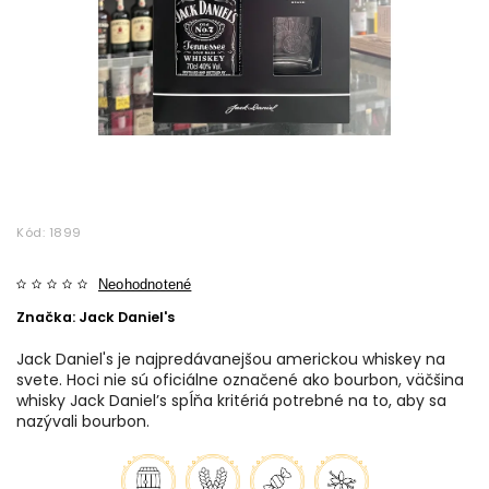
Kód:
1899
Neohodnotené
Značka:
Jack Daniel's
Jack Daniel's je najpredávanejšou americkou whiskey na
svete. Hoci nie sú oficiálne označené ako bourbon, väčšina
whisky Jack Daniel’s spĺňa kritériá potrebné na to, aby sa
nazývali bourbon.