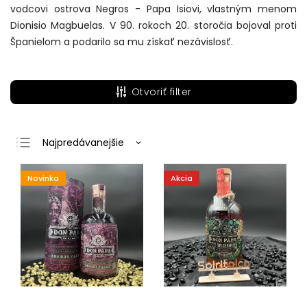
vodcovi ostrova Negros - Papa Isiovi, vlastným menom
Dionisio Magbuelas. V 90. rokoch 20. storočia bojoval proti
Španielom a podarilo sa mu získať nezávislosť.
Otvoriť filter
Najpredávanejšie
Najlacnejšie
Novinka
Akcia
Najdrahšie
Abecedne