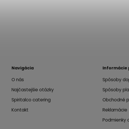
Navigácia
Informácie 
O nás
Spôsoby do
Najčastejšie otázky
Spôsoby pl
Spiritalco catering
Obchodné 
Kontakt
Reklamácie
Podmienky 