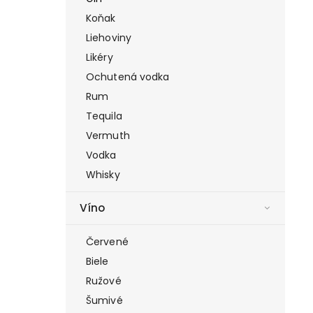
Koňak
Liehoviny
Likéry
Ochutená vodka
Rum
Tequila
Vermuth
Vodka
Whisky
Víno
Červené
Biele
Ružové
Šumivé