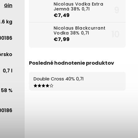
Nicolaus Vodka Extra
Gin
Jemná 38% 0,7l
€7,49
1.6 kg
Nicolaus Blackcurrant
Vodka 38% 0,7l
00186
€7,99
órsko
Posledné hodnotenie produktov
0,7 l
Double Cross 40% 0,7l
58 %
00186