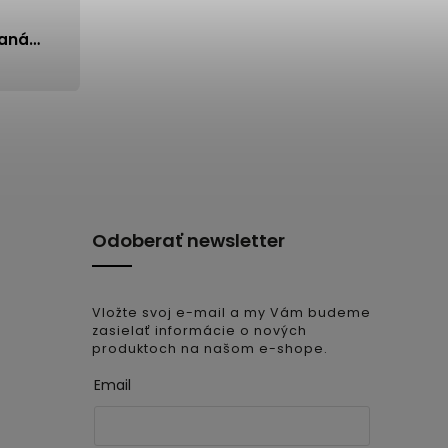
daná…
Odoberať newsletter
Vložte svoj e-mail a my Vám budeme
zasielať informácie o nových
produktoch na našom e-shope.
Email