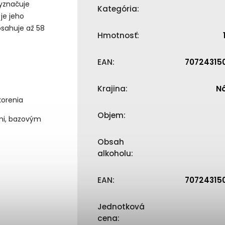
yznačuje
Kategória
:
je jeho
osahuje až 58
Hmotnosť
:
EAN
:
70724315
Krajina
:
N
korenia
Objem
:
mi, bazovým
Obsah
alkoholu
:
EAN
:
70724315
Jednotková
cena
: