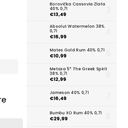
Borovička Cassovia Zlata
40% 0,7l
€13,49
Absolut Watermelon 38%
0,7l
€16,99
Mates Gold Rum 40% 0,7l
€10,99
Metaxa 5* The Greek Spirit
38% 0,7l
€12,99
Jameson 40% 0,7l
re
€16,49
Bumbu XO Rum 40% 0,7l
€29,99