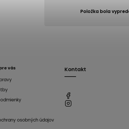
Položka bola vypre
pre vás
Kontakt
pravy
atby
podmienky
ochrany osobných údajov