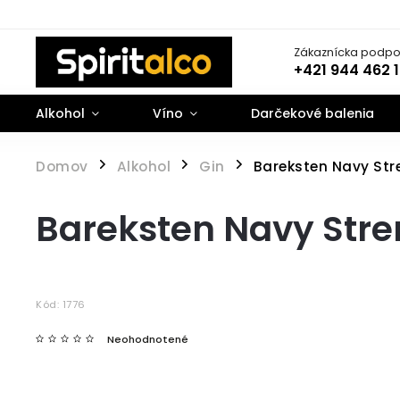
Zákaznícka podpo
+421 944 462 
Alkohol
Víno
Darčekové balenia
Domov
Alkohol
Gin
Bareksten Navy Str
/
/
/
Bareksten Navy Stre
Kód:
1776
Neohodnotené