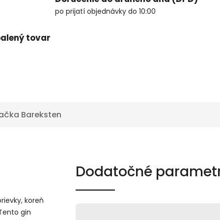
po prijatí objednávky do 10:00
alený tovar
ačka
Bareksten
Dodatočné paramet
orievky, koreň
 Tento gin