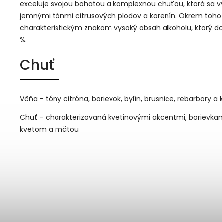
exceluje svojou bohatou a komplexnou chuťou, ktorá sa v
jemnými tónmi citrusových plodov a korenín. Okrem toho 
charakteristickým znakom vysoký obsah alkoholu, ktorý d
%.
Chuť
Vôňa - tóny citróna, borievok, bylín, brusnice, rebarbory a 
Chuť - charakterizovaná kvetinovými akcentmi, borievka
kvetom a mätou