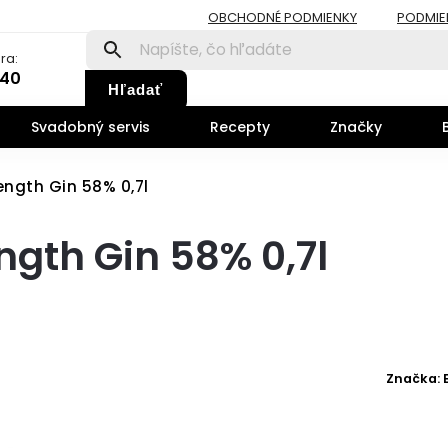
OBCHODNÉ PODMIENKY
PODMIE
ra:
140
Hľadať
Svadobný servis
Recepty
Značky
ength Gin 58% 0,7l
ngth Gin 58% 0,7l
Značka: