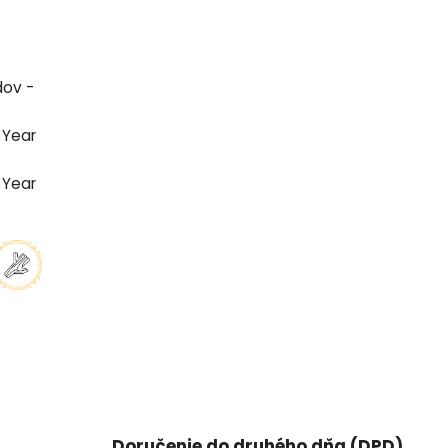
dov -
 Year
 Year
Doručenie do druhého dňa (DPD)