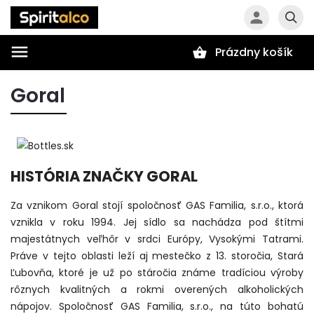
Prázdny košík
Hľadať
Goral
HISTÓRIA ZNAČKY GORAL
Za vznikom Goral stojí spoločnosť GAS Familia, s.r.o., ktorá
vznikla v roku 1994. Jej sídlo sa nachádza pod štítmi
majestátnych veľhôr v srdci Európy, Vysokými Tatrami.
Práve v tejto oblasti leží aj mestečko z 13. storočia, Stará
Ľubovňa, ktoré je už po stáročia známe tradíciou výroby
rôznych kvalitných a rokmi overených alkoholických
nápojov. Spoločnosť GAS Familia, s.r.o., na túto bohatú