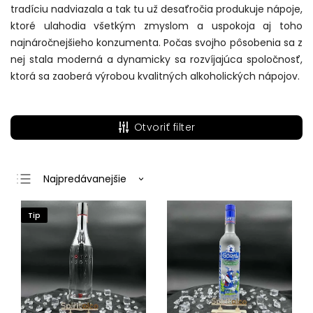
tradíciu nadviazala a tak tu už desaťročia produkuje nápoje,
ktoré ulahodia všetkým zmyslom a uspokoja aj toho
najnáročnejšieho konzumenta. Počas svojho pôsobenia sa z
nej stala moderná a dynamicky sa rozvíjajúca spoločnosť,
ktorá sa zaoberá výrobou kvalitných alkoholických nápojov.
Otvoriť filter
Najpredávanejšie
Najlacnejšie
Tip
Najdrahšie
Abecedne