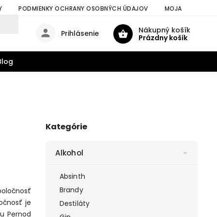
Y
PODMIENKY OCHRANY OSOBNÝCH ÚDAJOV
MOJA OBJEDNÁV
Nákupný košík
Prihlásenie
Prázdny košík
Blog
Kategórie
Alkohol
Absinth
Brandy
poločnosť
očnosť je
Destiláty
u Pernod
Gin