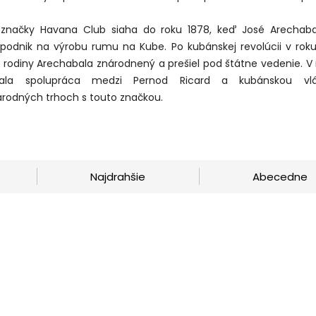
a značky Havana Club siaha do roku 1878, keď José Arechabal
 podnik na výrobu rumu na Kube. Po kubánskej revolúcii v roku
 rodiny Arechabala znárodnený a prešiel pod štátne vedenie. V 
ala spolupráca medzi Pernod Ricard a kubánskou vl
rodných trhoch s touto značkou.
Najdrahšie
Abecedne