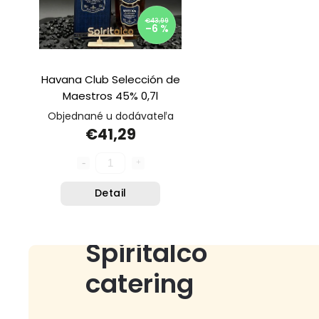
€43,99
–6 %
Havana Club Selección de
Maestros 45% 0,7l
Objednané u dodávateľa
€41,29
Detail
Spiritalco
catering