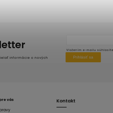
etter
Vložením e-mailu súhlasít
Prihlásiť sa
ielať informácie o nových
pre vás
Kontakt
pravy