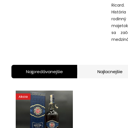
Ricard.
Históri
rodinný
majetok
sa zač
medziná
Najpredávanejšie
Najlacnejšie
Akcia