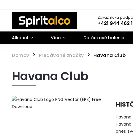
Zákaznícka podpo
+421 944 462 
Alkohol
Víno
Darčekové balenia
Domov
Predávané značky
Havana Club
/
/
Havana Club
HIST
Havana 
Havana 
dnes sv