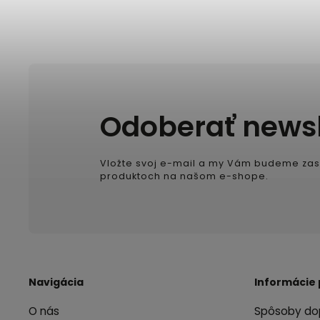
Odoberať newsl
Vložte svoj e-mail a my Vám budeme zas
produktoch na našom e-shope.
Navigácia
Informácie 
O nás
Spôsoby do