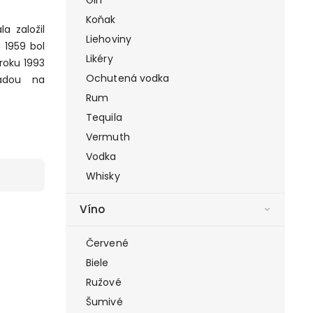
Koňak
a založil
Liehoviny
 1959 bol
Likéry
roku 1993
Ochutená vodka
ádou na
Rum
Tequila
Vermuth
Vodka
Whisky
Víno
Červené
Biele
Ružové
Šumivé