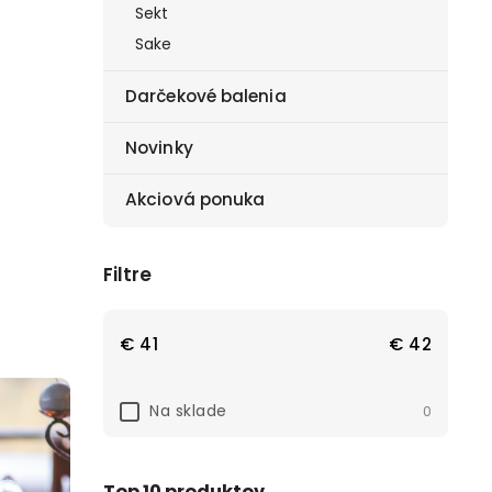
Sekt
Sake
Darčekové balenia
Novinky
Akciová ponuka
Filtre
€
41
€
42
Na sklade
0
Top 10 produktov