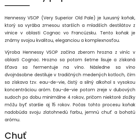
Hennessy VSOP (Very Superior Old Pale) je luxusný koňak,
ktorý sa vyrába zmesou starších a mladších destilátov z
vinice v oblasti Cognac vo Francúzsku. Tento koňak je
známy svojou kvalitou, eleganciou a komplexnosťou.
Výroba Hennessy VSOP začína zberom hrozna z viníc v
oblasti Cognac. Hrozno sa potom šetrne lisuje a získaná
šťava sa fermentuje na víno. Následne sa víno
dvojnásobne destiluje v tradičných medených kotloch, čím
sa získava tzv. eau-de-vie, čistý a silný alkohol s vysokou
koncentráciou aróm. Eau-de-vie potom zreje v dubových
sudoch po dobu minimálne 4 rokov, pričom niektoré zložky
môžu byť staršie aj 15 rokov. Počas tohto procesu koňak
nadobúda svoju zlatohnedú farbu, jemnú chuť a bohatú
arómu.
Chuť