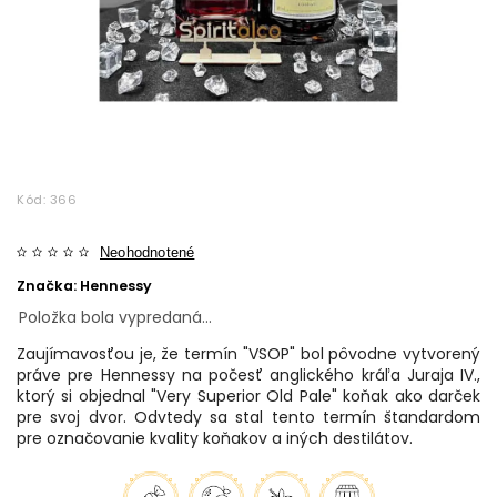
Kód:
366
Neohodnotené
Značka:
Hennessy
Položka bola vypredaná…
Zaujímavosťou je, že termín "VSOP" bol pôvodne vytvorený
práve pre Hennessy na počesť anglického kráľa Juraja IV.,
ktorý si objednal "Very Superior Old Pale" koňak ako darček
pre svoj dvor. Odvtedy sa stal tento termín štandardom
pre označovanie kvality koňakov a iných destilátov.