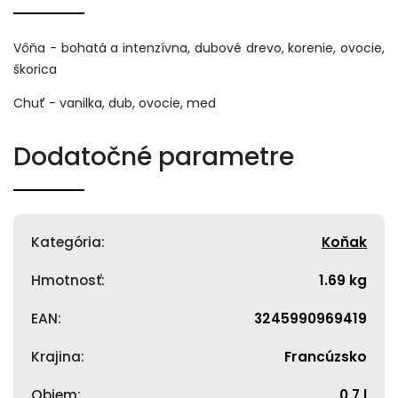
Vôňa - bohatá a intenzívna, dubové drevo, korenie, ovocie,
škorica
Chuť - vanilka, dub, ovocie, med
Dodatočné parametre
Kategória
:
Koňak
Hmotnosť
:
1.69 kg
EAN
:
3245990969419
Krajina
:
Francúzsko
Objem
:
0,7 l