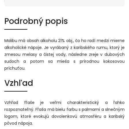
Podrobný popis
Malibu má obsah alkoholu 21% obj., čo ho radí medzi mierne
alkoholické nápoje. Je vyrábaný z karibského rumu, ktorý je
zmesou melasy a čistej vody, následne zreje v dubových
sudoch a potom sa mieša s prírodnou kokosovou
príchuťou.
Vzhľad
Vzhľad fľaše je veľmi charakteristický a ľahko
rozpoznateľný. Fľaša má bielu farbu s palmami a slnečným
logom, ktoré evokujú dovolenkovú atmosféru a karibský
pôvod nápoja.