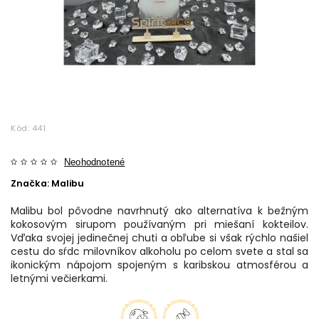
Kód:
441
Neohodnotené
Značka:
Malibu
Malibu bol pôvodne navrhnutý ako alternatíva k bežným
kokosovým sirupom používaným pri miešaní kokteilov.
Vďaka svojej jedinečnej chuti a obľube si však rýchlo našiel
cestu do sŕdc milovníkov alkoholu po celom svete a stal sa
ikonickým nápojom spojeným s karibskou atmosférou a
letnými večierkami.