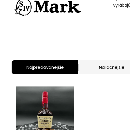
vyrábajú
Najpredávanejšie
Najlacnejšie