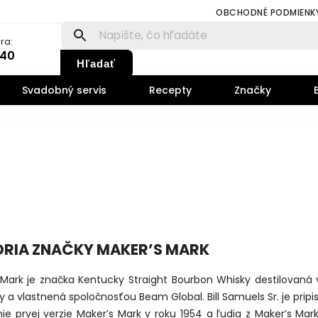
OBCHODNÉ PODMIENK
ra:
140
Hľadať
Svadobný servis
Recepty
Značky
ÓRIA ZNAČKY MAKER’S MARK
 Mark je značka Kentucky Straight Bourbon Whisky destilovaná v
 a vlastnená spoločnosťou Beam Global. Bill Samuels Sr. je prip
ie prvej verzie Maker’s Mark v roku 1954 a ľudia z Maker’s Mark 