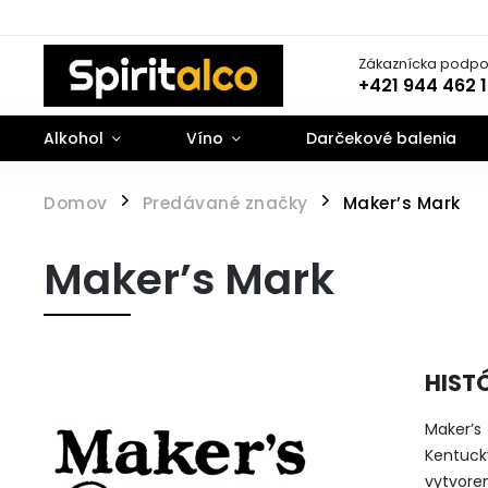
Zákaznícka podpo
+421 944 462 
Alkohol
Víno
Darčekové balenia
Domov
Predávané značky
Maker’s Mark
/
/
Maker’s Mark
HIST
Maker’s
Kentucky
vytvoren