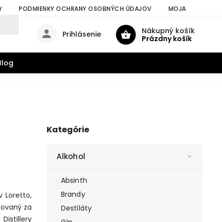
Y
PODMIENKY OCHRANY OSOBNÝCH ÚDAJOV
MOJA OBJEDNÁV
Nákupný košík
Prihlásenie
Prázdny košík
Blog
Kategórie
Alkohol
Absinth
Brandy
 Loretto,
isovaný za
Destiláty
Distillery
Gin