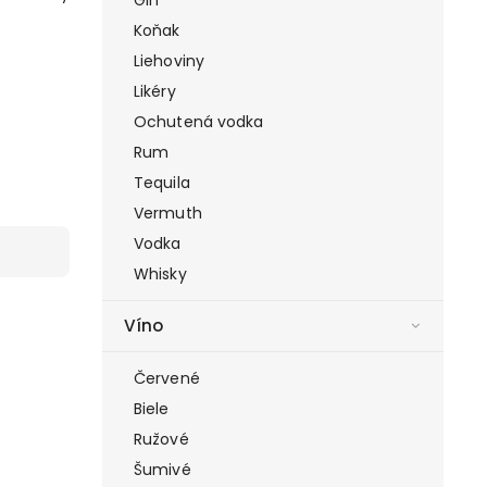
Koňak
Liehoviny
Likéry
Ochutená vodka
Rum
Tequila
Vermuth
Vodka
Whisky
Víno
Červené
Biele
Ružové
Šumivé