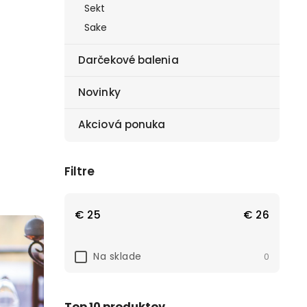
Sekt
Sake
Darčekové balenia
Novinky
Akciová ponuka
Filtre
€
25
€
26
Na sklade
0
Top 10 produktov