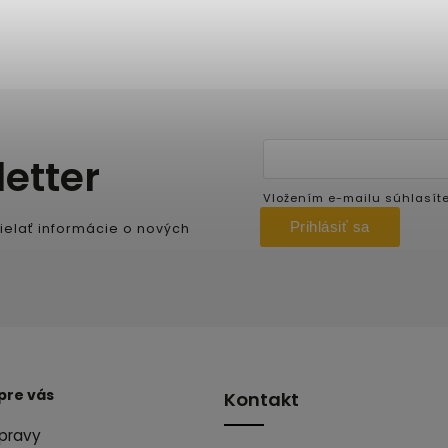
etter
Vložením e-mailu súhlasít
Prihlásiť sa
ielať informácie o nových
pre vás
Kontakt
pravy