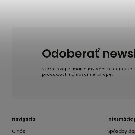
Odoberať newsl
Vložte svoj e-mail a my Vám budeme zas
produktoch na našom e-shope.
Navigácia
Informácie 
O nás
Spôsoby do