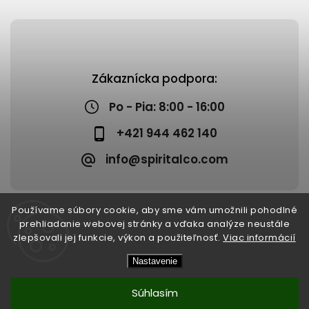
Zákaznícka podpora:
Po - Pia: 8:00 - 16:00
+421 944 462 140
info@spiritalco.com
Používame súbory cookie, aby sme vám umožnili pohodlné
prehliadanie webovej stránky a vďaka analýze neustále
zlepšovali jej funkcie, výkon a použiteľnosť.
Viac informácií
Copyright 2026
Spiritalco
. Všetky práva vyhradené.
Nastavenie
Upraviť nastavenie cookies
Vytvořil
Shoptet
| Design
Shoptak.cz
Súhlasím