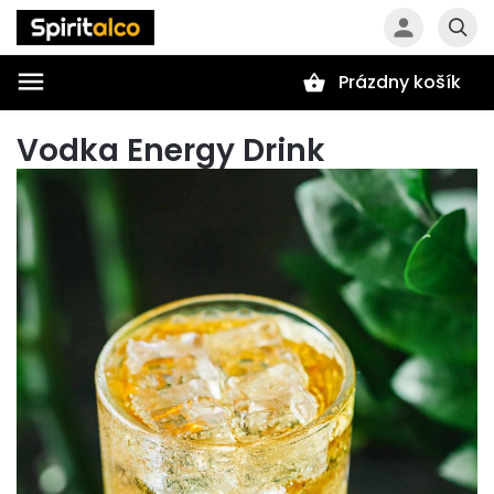
Prázdny košík
Hľadať
Vodka Energy Drink