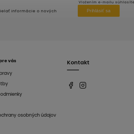
Vložením e-mailu súhlasít
Prihlásiť sa
ielať informácie o nových
pre vás
Kontakt
pravy
atby
podmienky
ochrany osobných údajov