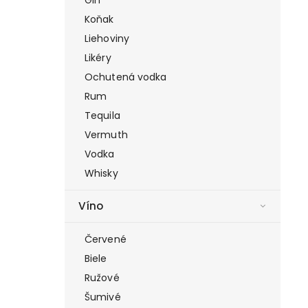
Koňak
Liehoviny
Likéry
Ochutená vodka
Rum
Tequila
Vermuth
Vodka
Whisky
Víno
Červené
Biele
Ružové
Šumivé