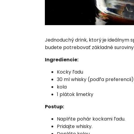
Jednoduchý drink, ktorý je ideálnym 
budete potrebovať základné suroviny
Ingrediencie:
Kocky ľadu
30 ml whisky (podľa preferencii)
kola
1 plátok limetky
Postup:
Naplňte pohár kockami ľadu.
Pridajte whisky.
Doplňte kolou.