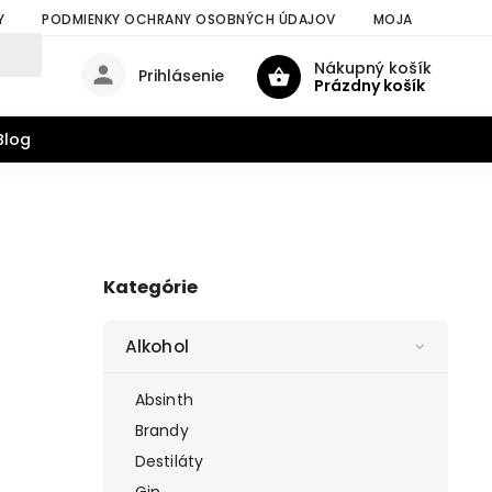
Y
PODMIENKY OCHRANY OSOBNÝCH ÚDAJOV
MOJA OBJEDNÁV
Nákupný košík
Prihlásenie
Prázdny košík
Blog
Kategórie
Alkohol
Absinth
Brandy
Destiláty
Gin