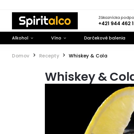
Zákaznícka podpo
+421 944 462 
Alkohol
Víno
Darčekové balenia
Domov
Recepty
Whiskey & Cola
/
/
Whiskey & Col