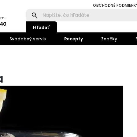
OBCHODNÉ PODMIENK
ra:
140
Hľadať
Svadobný servis
Recepty
Značky
a