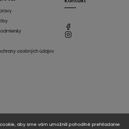
Kontakt
pravy
atby
podmienky
ochrany osobných údajov
cookie, aby sme vám umožnili pohodlné prehliadanie