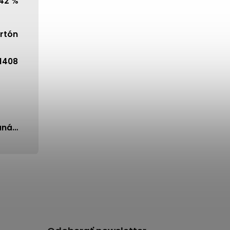
42 %
rtón
1408
aná…