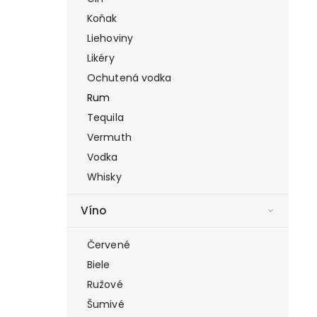
Koňak
Liehoviny
Likéry
Ochutená vodka
Rum
Tequila
Vermuth
Vodka
Whisky
Víno
Červené
Biele
Ružové
Šumivé