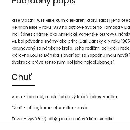
Podrobný popis
Riise vlastnil A. H. Riise Rum a lekáreň, ktorú založil jeho ote
Heinrich Riise v roku 1838 na ostrove Svätého Tomáša v D
Indii (dnes známej ako Americké Panenské ostrovy). Nórsk
VII. bol pôvodne známy ako princ Carl Dánsky a v roku 1905
korunovaný za nórskeho kráľa. Jeho rodičmi boli kráľ Frederi
kráľovná Louise Dánska. Hovorí sa, že Západnú Indiu navští
dvakrát a práve tento rum bol jeho najobľúbenejší.
Chuť
Vôňa - karamel, maslo, jablkový koláč, kokos, vanilka
Chuť - jablko, karamel, vanilka, maslo
Záver - vyvážený, dlhý, pomarančová kôra, vanilka