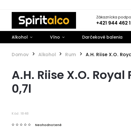
Zákaznícka podpo
+421 944 462 
Alkohol
Víno
Darčekové balenia
Domov
Alkohol
Rum
A.H. Riise X.O. Ro
/
/
/
A.H. Riise X.O. Roya
0,7l
Kód:
1848
Neohodnotené