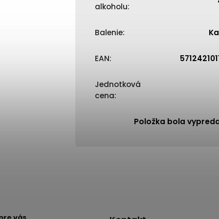
alkoholu
:
Balenie
:
Ka
EAN
:
571242101
Jednotková
cena
:
Položka bola vypred
pre vás