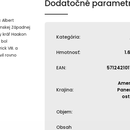
Dodatočné paramet
c Albert
ánskej Západnej
y kráľ Haakon
Kategória
:
 bol
ck VIII. a
Hmotnosť
:
1.
vil rovno
EAN
:
571242101
Amer
Krajina
:
Pane
ost
Objem
:
Obsah