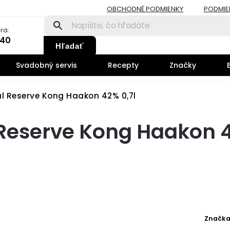
OBCHODNÉ PODMIENKY
PODMIE
ra:
140
Hľadať
Svadobný servis
Recepty
Značky
yal Reserve Kong Haakon 42% 0,7l
l Reserve Kong Haakon 
Značka