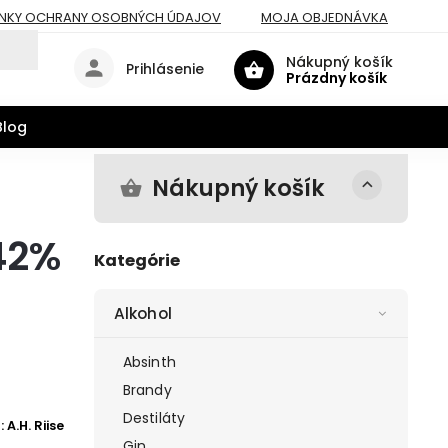
NKY OCHRANY OSOBNÝCH ÚDAJOV
MOJA OBJEDNÁVKA
Nákupný košík
Prihlásenie
Prázdny košík
Blog
Nákupný košík
42%
Kategórie
Alkohol
Absinth
Brandy
Destiláty
:
A.H. Riise
Gin