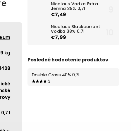
re
Nicolaus Vodka Extra
Jemná 38% 0,7l
€7,49
Nicolaus Blackcurrant
Vodka 38% 0,7l
€7,99
Rum
69 kg
Posledné hodnotenie produktov
1408
Double Cross 40% 0,7l
ické
nské
rovy
0,7 l