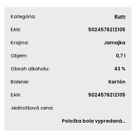
Kategória
:
Rum
EAN
:
5024576212105
Krajina
:
Jamajka
Objem
:
0,7 l
Obsah alkoholu
:
43 %
Balenie
:
Kartón
EAN
:
5024576212105
Jednotková cena
:
Položka bola vypredaná…