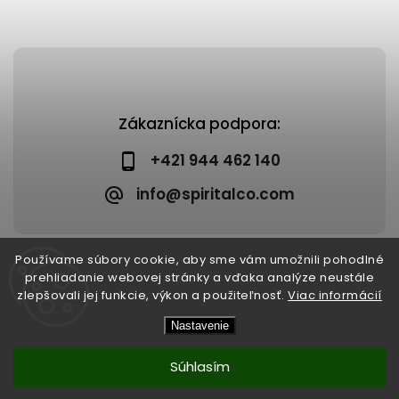
Zákaznícka podpora:
+421 944 462 140
info@spiritalco.com
Používame súbory cookie, aby sme vám umožnili pohodlné
prehliadanie webovej stránky a vďaka analýze neustále
zlepšovali jej funkcie, výkon a použiteľnosť.
Viac informácií
Copyright 2026
Spiritalco
. Všetky práva vyhradené.
Nastavenie
Upraviť nastavenie cookies
Vytvořil
Shoptet
| Design
Shoptak.cz
Súhlasím