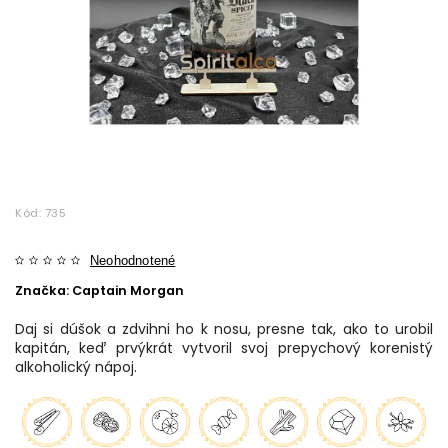
Kód:
735
Neohodnotené
Značka:
Captain Morgan
Daj si dúšok a zdvihni ho k nosu, presne tak, ako to urobil
kapitán, keď prvýkrát vytvoril svoj prepychový korenistý
alkoholický nápoj.