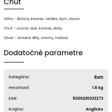
Chuť
Vôňa - škorica, korenie, vanilka, dym, zázvor
Chuť - ovocie, dub, korenie, slivky
Záver - stredne dlhý, orechy, melasa
Dodatočné parametre
Kategória
:
Rum
Hmotnosť
:
1.6 kg
EAN
:
5000281033273
Krajina
:
Anglicko