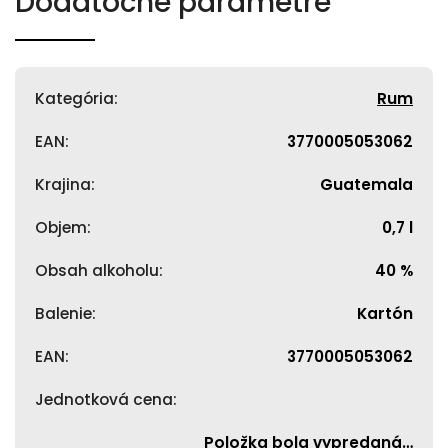
Dodatočné parametre
Kategória
:
Rum
EAN
:
3770005053062
Krajina
:
Guatemala
Objem
:
0,7 l
Obsah alkoholu
:
40 %
Balenie
:
Kartón
EAN
:
3770005053062
Jednotková cena
:
Položka bola vypredaná…