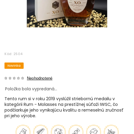
Kód:
2504
Novinka
Neohodnotené
Položka bola vypredaná…
Tento rum si v roku 2019 vyslúžil striebornú medailu v
kategórii Rum - Molasses na prestížnej súťaži IWSC, čo
podčiarkuje jeho vynikajúcu kvalitu a remeselnú zručnosť
pri jeho výrobe.