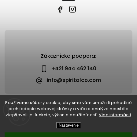
Zákaznícka podpora:
+421 944 462 140
info@spiritalco.com
Používame súbory cookie, aby sme vám umožnili pohodlné
prehliadanie webovej stránky a vďaka analýze neustále
zlepšovali jej funkcie, výkon a použiteľnosť.
Viac informácií
Copyright 2026
Spiritalco
. Všetky práva vyhradené.
Nastavenie
Upraviť nastavenie cookies
Vytvořil
Shoptet
| Design
Shoptak.cz