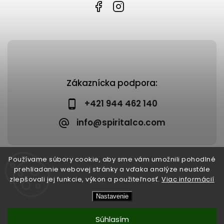
Zákaznícka podpora:
+421 944 462 140
info@spiritalco.com
Používame súbory cookie, aby sme vám umožnili pohodlné
prehliadanie webovej stránky a vďaka analýze neustále
zlepšovali jej funkcie, výkon a použiteľnosť.
Viac informácií
Copyright 2026
Spiritalco
. Všetky práva vyhradené.
Nastavenie
Upraviť nastavenie cookies
Vytvořil
Shoptet
| Design
Shoptak.cz
Súhlasím