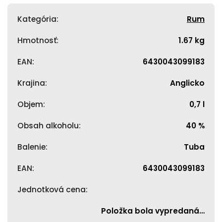
Kategória
:
Rum
Hmotnosť
:
1.67 kg
EAN
:
6430043099183
Krajina
:
Anglicko
Objem
:
0,7 l
Obsah alkoholu
:
40 %
Balenie
:
Tuba
EAN
:
6430043099183
Jednotková cena
:
Položka bola vypredaná…