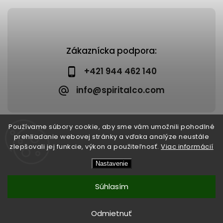
Zákaznícka podpora:
+421 944 462 140
info@spiritalco.com
Používame súbory cookie, aby sme vám umožnili pohodlné
prehliadanie webovej stránky a vďaka analýze neustále
zlepšovali jej funkcie, výkon a použiteľnosť.
Viac informácií
Copyright 2026
Spiritalco
. Všetky práva vyhradené.
Nastavenie
Upraviť nastavenie cookies
Vytvořil
Shoptet
| Design
Shoptak.cz
Súhlasím
Odmietnuť