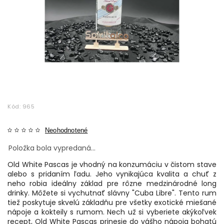
Kód:
965
Neohodnotené
Položka bola vypredaná…
Old White Pascas je vhodný na konzumáciu v čistom stave
alebo s pridaním ľadu. Jeho vynikajúca kvalita a chuť z
neho robia ideálny základ pre rôzne medzinárodné long
drinky. Môžete si vychutnať slávny "Cuba Libre". Tento rum
tiež poskytuje skvelú základňu pre všetky exotické miešané
nápoje a kokteily s rumom. Nech už si vyberiete akýkoľvek
recept, Old White Pascas prinesie do vášho nápoja bohatú