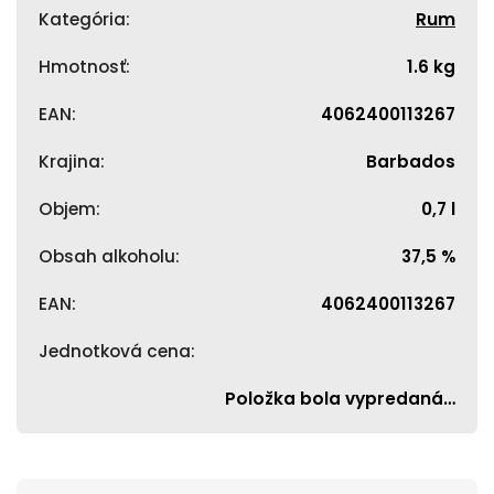
Kategória
:
Rum
Hmotnosť
:
1.6 kg
EAN
:
4062400113267
Krajina
:
Barbados
Objem
:
0,7 l
Obsah alkoholu
:
37,5 %
EAN
:
4062400113267
Jednotková cena
:
Položka bola vypredaná…