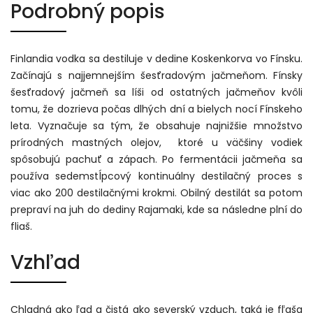
Podrobný popis
Finlandia vodka sa destiluje v dedine Koskenkorva vo Fínsku.
Začínajú s najjemnejším šesťradovým jačmeňom. Fínsky
šesťradový jačmeň sa líši od ostatných jačmeňov kvôli
tomu, že dozrieva počas dlhých dní a bielych nocí Fínskeho
leta. Vyznačuje sa tým, že obsahuje najnižšie množstvo
prírodných mastných olejov, ktoré u väčšiny vodiek
spôsobujú pachuť a zápach. Po fermentácii jačmeňa sa
používa sedemstĺpcový kontinuálny destilačný proces s
viac ako 200 destilačnými krokmi. Obilný destilát sa potom
prepraví na juh do dediny Rajamaki, kde sa následne plní do
fliaš.
Vzhľad
Chladná ako ľad a čistá ako severský vzduch, taká je fľaša