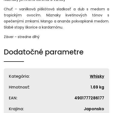
Chuť - vanilková piškótová sladkosť a dub s medom a
tropickým ovocím. Náznaky kvetinových tónov s
opečenými zrnkami. Mango a ananás pokvapkané medom.
Slabé stopy škorice a kardamónu.
Záver - stredne dlhý
Dodatočné parametre
Kategória
:
Whisky
Hmotnosť
:
1.69 kg
EAN
:
4901777286177
Krajina
:
Japonsko