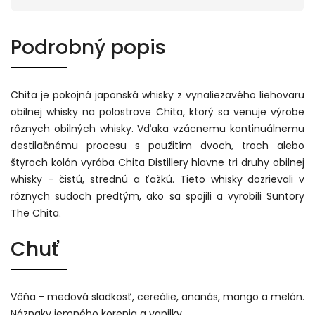
Podrobný popis
Chita je pokojná japonská whisky z vynaliezavého liehovaru
obilnej whisky na polostrove Chita, ktorý sa venuje výrobe
rôznych obilných whisky. Vďaka vzácnemu kontinuálnemu
destilačnému procesu s použitím dvoch, troch alebo
štyroch kolón vyrába Chita Distillery hlavne tri druhy obilnej
whisky – čistú, strednú a ťažkú. Tieto whisky dozrievali v
rôznych sudoch predtým, ako sa spojili a vyrobili Suntory
The Chita.
Chuť
Vôňa - medová sladkosť, cereálie, ananás, mango a melón.
Náznaky jemného korenia a vanilky