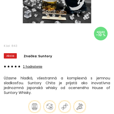
€62,89
–10 %
Kód:
843
Akcia
Značka:
Suntory
1 hodnotenie
Úžasne hladká, všestranná a komplexná s jemnou
sladkosťou. Suntory Chita je prijatá ako inovatívna
jednozrnná japonská whisky od oceneného House of
Suntory Whisky.