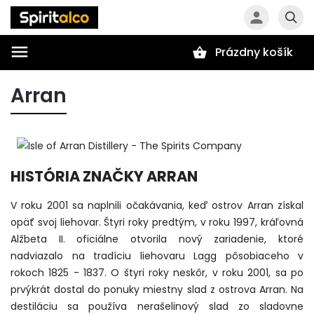
Prázdny košík
Hľadať
Arran
HISTÓRIA ZNAČKY ARRAN
V roku 2001 sa naplnili očakávania, keď ostrov Arran získal
opäť svoj liehovar. Štyri roky predtým, v roku 1997, kráľovná
Alžbeta II. oficiálne otvorila nový zariadenie, ktoré
nadviazalo na tradíciu liehovaru Lagg pôsobiaceho v
rokoch 1825 - 1837. O štyri roky neskôr, v roku 2001, sa po
prvýkrát dostal do ponuky miestny slad z ostrova Arran. Na
destiláciu sa používa nerašelinový slad zo sladovne