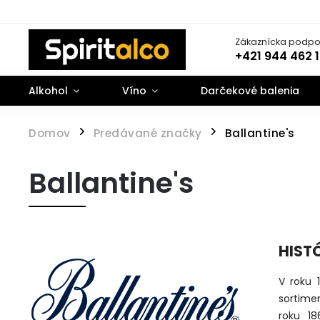
Zákaznícka podpo
+421 944 462 
Alkohol
Víno
Darčekové balenia
Domov
Predávané značky
Ballantine's
/
/
Ballantine's
HIST
V roku 
sortime
roku 18