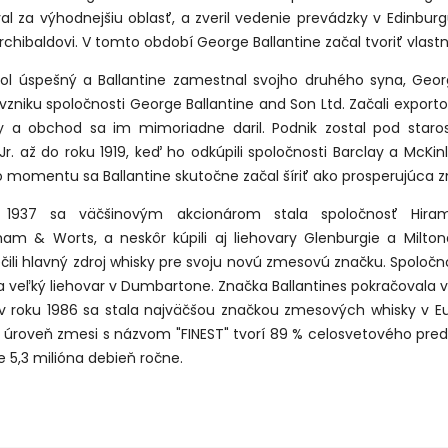
al za výhodnejšiu oblasť, a zveril vedenie prevádzky v Edinbur
rchibaldovi. V tomto období George Ballantine začal tvoriť vlast
bol úspešný a Ballantine zamestnal svojho druhého syna, Georg
 vzniku spoločnosti George Ballantine and Son Ltd. Začali export
y a obchod sa im mimoriadne daril. Podnik zostal pod staros
r. až do roku 1919, keď ho odkúpili spoločnosti Barclay a McKin
 momentu sa Ballantine skutočne začal šíriť ako prosperujúca z
 1937 sa väčšinovým akcionárom stala spoločnosť Hira
am & Worts, a neskôr kúpili aj liehovary Glenburgie a Milton
ili hlavný zdroj whisky pre svoju novú zmesovú značku. Spoločno
a veľký liehovar v Dumbartone. Značka Ballantines pokračovala 
 v roku 1986 sa stala najväčšou značkou zmesových whisky v Eu
 úroveň zmesi s názvom "FINEST" tvorí 89 % celosvetového preda
 5,3 milióna debieň ročne.