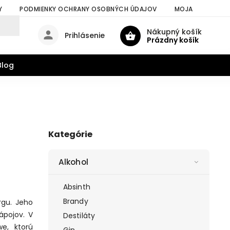
Y
PODMIENKY OCHRANY OSOBNÝCH ÚDAJOV
MOJA OBJEDNÁV
Nákupný košík
Prihlásenie
Prázdny košík
Blog
Kategórie
Alkohol
Absinth
Brandy
rgu. Jeho
ápojov. V
Destiláty
e, ktorú
Gin