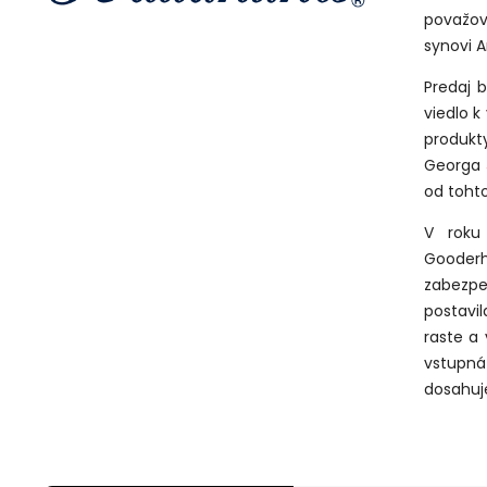
považov
synovi A
Predaj 
viedlo k
produkt
Georga J
od tohto
V roku
Gooderh
zabezpeč
postavil
raste a
vstupná
dosahuje