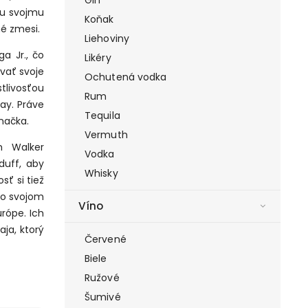
gu svojmu
Koňak
né zmesi.
Liehoviny
a Jr., čo
Likéry
ovať svoje
Ochutená vodka
tlivosťou
Rum
lay. Práve
Tequila
načka.
Vermuth
m Walker
Vodka
duff, aby
Whisky
sť si tiež
vo svojom
Víno
rópe. Ich
ja, ktorý
Červené
Biele
Ružové
Šumivé