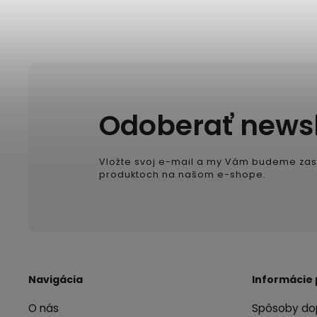
Odoberať newsl
Vložte svoj e-mail a my Vám budeme zas
produktoch na našom e-shope.
Navigácia
Informácie 
O nás
Spôsoby do