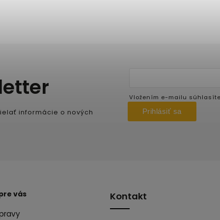
etter
Vložením e-mailu súhlasít
Prihlásiť sa
ielať informácie o nových
pre vás
Kontakt
pravy