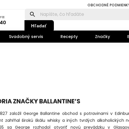
OBCHODNÉ PODMIENK
ra:
140
Hľadať
Svadobný servis
Recepty
Značky
ÓRIA ZNAČKY BALLANTINE’S
1827 založil George Ballantine obchod s potravinami v Edinbu
nt zahŕňal širokú škálu whisky a iných tvrdých alkoholických n
65 sa George rozhodol otvoriť novú prevádzku v Glasgow