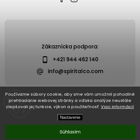
Zákaznícka podpora:
+421 944 462 140
info@spiritalco.com
Používame súbory cookie, aby sme vám umožnili pohodlné
prehliadanie webovej stránky a vďaka analýze neustále
zlepšovali jej funkcie, výkon a použiteľnosť.
Viac informácií
Copyright 2026
Spiritalco
. Všetky práva vyhradené.
Nastavenie
Upraviť nastavenie cookies
Vytvořil
Shoptet
| Design
Shoptak.cz
Súhlasím