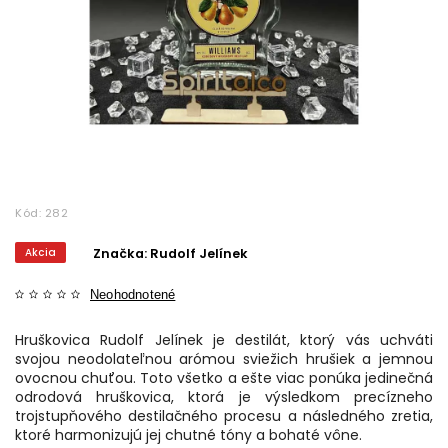
Kód:
282
Akcia
Značka:
Rudolf Jelínek
Neohodnotené
Hruškovica Rudolf Jelínek je destilát, ktorý vás uchváti
svojou neodolateľnou arómou sviežich hrušiek a jemnou
ovocnou chuťou. Toto všetko a ešte viac ponúka jedinečná
odrodová hruškovica, ktorá je výsledkom precízneho
trojstupňového destilačného procesu a následného zretia,
ktoré harmonizujú jej chutné tóny a bohaté vône.