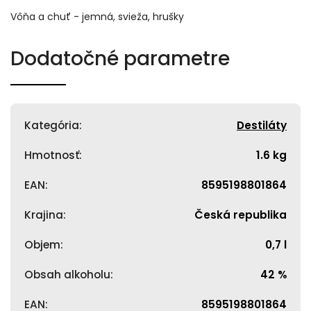
Vôňa a chuť - jemná, svieža, hrušky
Dodatočné parametre
Kategória
:
Destiláty
Hmotnosť
:
1.6 kg
EAN
:
8595198801864
Krajina
:
Česká republika
Objem
:
0,7 l
Obsah alkoholu
:
42 %
EAN
:
8595198801864