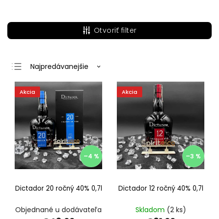
Otvoriť filter
Najpredávanejšie
Najlacnejšie
Akcia
Akcia
Najdrahšie
Abecedne
–4 %
–3 %
Dictador 20 ročný 40% 0,7l
Dictador 12 ročný 40% 0,7l
Objednané u dodávateľa
Skladom
(2 ks)