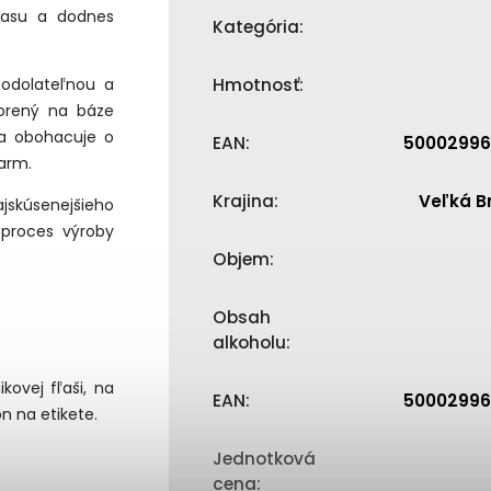
 času a dodnes
Kategória
:
eodolateľnou a
Hmotnosť
:
vorený na báze
sa obohacuje o
EAN
:
50002996
šarm.
Krajina
:
Veľká B
jskúsenejšieho
 proces výroby
Objem
:
Obsah
alkoholu
:
kovej fľaši, na
EAN
:
50002996
n na etikete.
Jednotková
cena
: