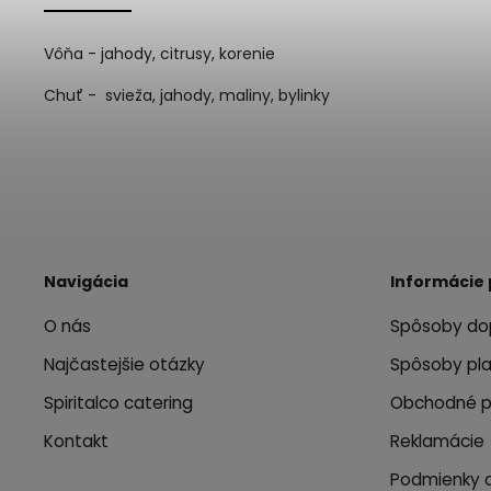
Vôňa - jahody, citrusy, korenie
Chuť - svieža, jahody, maliny, bylinky
Navigácia
Informácie 
O nás
Spôsoby do
Najčastejšie otázky
Spôsoby pl
Spiritalco catering
Obchodné 
Kontakt
Reklamácie
Podmienky 