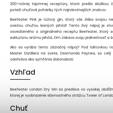
200-ročnej tajomnej receptúry, ktorá prešla skúškou
poteší chuťové poháriky tých najnáročnejších znalcov.
Beefeater Pink je rúžový gin, ktorý vás zláka svojou n
sviežou chuťou lesných jahôd! Tento živý nápoj je st
osvedčeného a originálneho receptu Beefeater, ktorý 
exkluzívnu arómu jahôd, čím získava svoju jedinečnosť a 
Ako sa vyrába tento zázračný nápoj? Pod taktovkou na
Master Distillera na svete, Desmonda Paynea, sa celý
odohráva ako symfónia dokonalosti.
Vzhľad
Beefeater London Dry Gin sa predáva vo vysokej obdĺžni
ktorej je vyobrazenie slávnostného strážcu Tower of Londo
Chuť