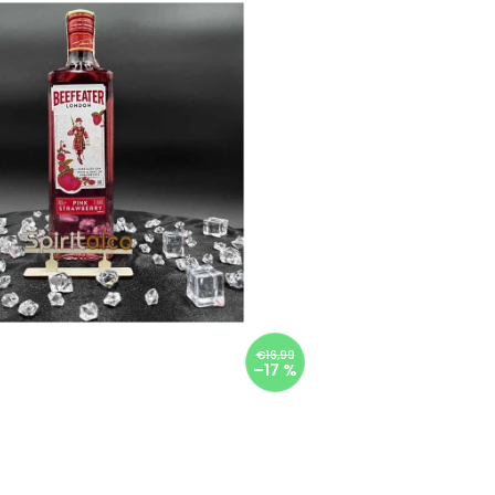
€16,99
–17 %