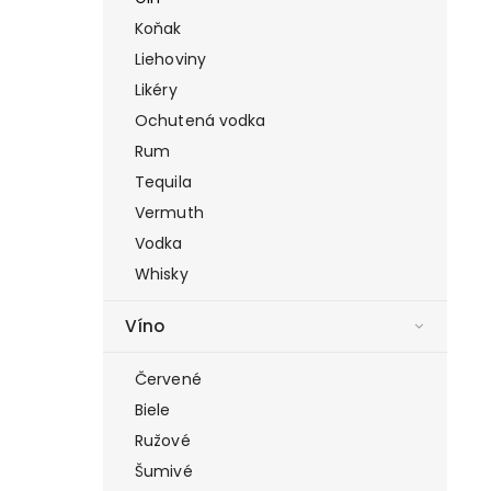
Koňak
Liehoviny
Likéry
Ochutená vodka
Rum
Tequila
Vermuth
Vodka
Whisky
Víno
Červené
Biele
Ružové
Šumivé