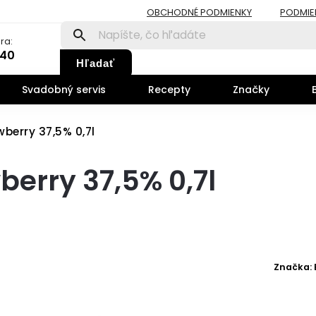
OBCHODNÉ PODMIENKY
PODMIE
ra:
140
Hľadať
Svadobný servis
Recepty
Značky
wberry 37,5% 0,7l
berry 37,5% 0,7l
Značka: