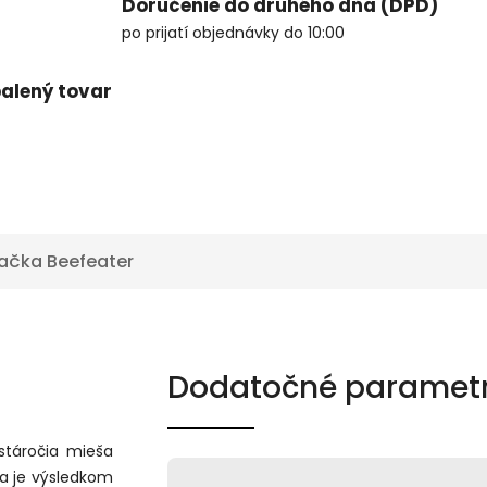
Doručenie do druhého dňa (DPD)
po prijatí objednávky do 10:00
alený tovar
ačka
Beefeater
Dodatočné paramet
stáročia mieša
na je výsledkom