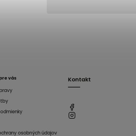
pre vás
Kontakt
pravy
atby
podmienky
ochrany osobných údajov