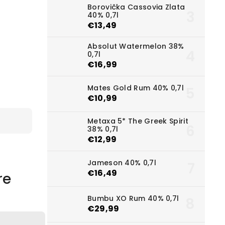
Borovička Cassovia Zlata
40% 0,7l
€13,49
Absolut Watermelon 38%
0,7l
€16,99
Mates Gold Rum 40% 0,7l
€10,99
Metaxa 5* The Greek Spirit
38% 0,7l
€12,99
Jameson 40% 0,7l
€16,49
re
Bumbu XO Rum 40% 0,7l
€29,99