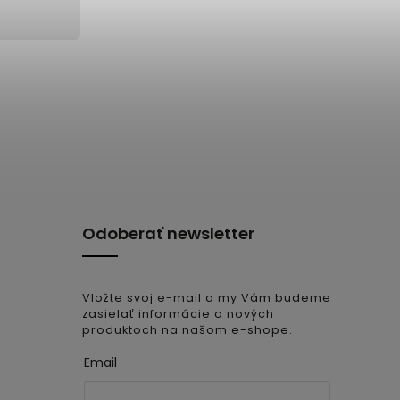
Odoberať newsletter
Vložte svoj e-mail a my Vám budeme
zasielať informácie o nových
produktoch na našom e-shope.
Email