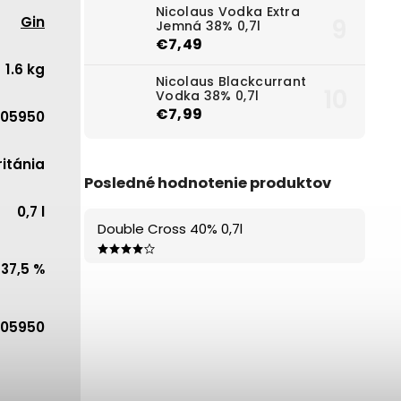
Nicolaus Vodka Extra
Gin
Jemná 38% 0,7l
€7,49
1.6 kg
Nicolaus Blackcurrant
Vodka 38% 0,7l
€7,99
05950
ritánia
Posledné hodnotenie produktov
0,7 l
Double Cross 40% 0,7l
37,5 %
05950