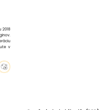
u 2018
ginov.
eráciu
hute v