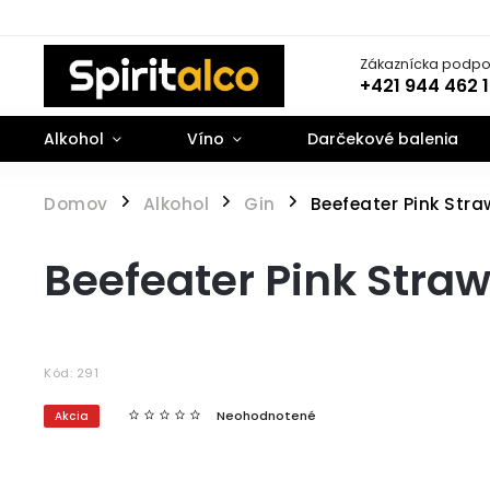
Zákaznícka podpo
+421 944 462 
Alkohol
Víno
Darčekové balenia
Domov
Alkohol
Gin
Beefeater Pink Stra
/
/
/
Beefeater Pink Straw
Kód:
291
Neohodnotené
Akcia