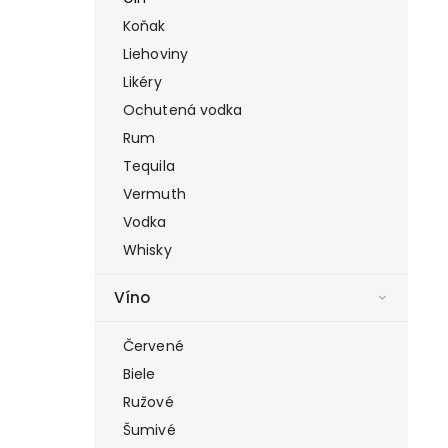
Koňak
Liehoviny
Likéry
Ochutená vodka
Rum
Tequila
Vermuth
Vodka
Whisky
Víno
Červené
Biele
Ružové
Šumivé