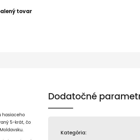
alený tovar
Dodatočné paramet
u hasiaceho
ovaný 5-krát, čo
 Moldavsku.
Kategória
: