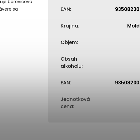
ľuje borovicovú
závere sa
EAN
:
93508230
Krajina
:
Mold
Objem
:
Obsah
alkoholu
:
EAN
:
93508230
Jednotková
cena
: