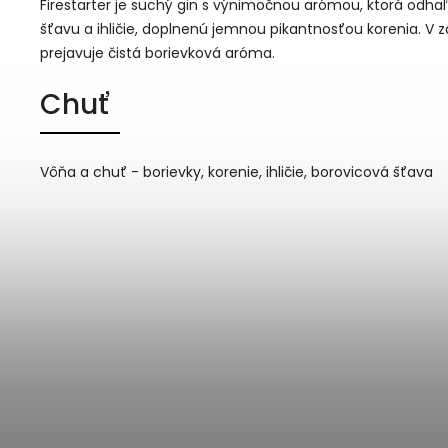
Firestarter je suchý gin s výnimočnou arómou, ktorá odha
šťavu a ihličie, doplnenú jemnou pikantnosťou korenia. V 
prejavuje čistá borievková aróma.
Chuť
Vôňa a chuť - borievky, korenie, ihličie, borovicová šťava