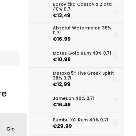
Borovička Cassovia Zlata
40% 0,7l
€13,49
Absolut Watermelon 38%
0,7l
€16,99
Mates Gold Rum 40% 0,7l
€10,99
Metaxa 5* The Greek Spirit
38% 0,7l
€12,99
re
Jameson 40% 0,7l
€16,49
Bumbu XO Rum 40% 0,7l
€29,99
Gin