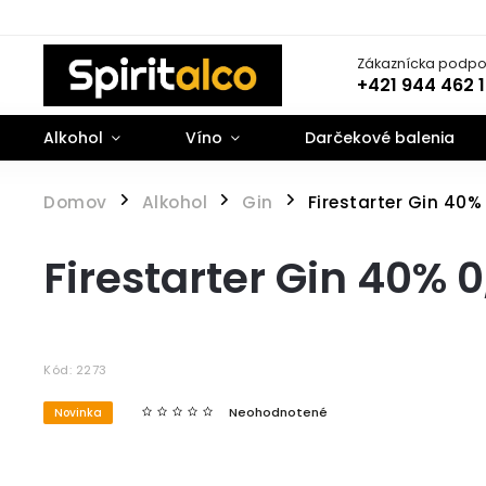
Zákaznícka podpo
+421 944 462 
Alkohol
Víno
Darčekové balenia
Domov
Alkohol
Gin
Firestarter Gin 40% 
/
/
/
Firestarter Gin 40% 0
Kód:
2273
Neohodnotené
Novinka