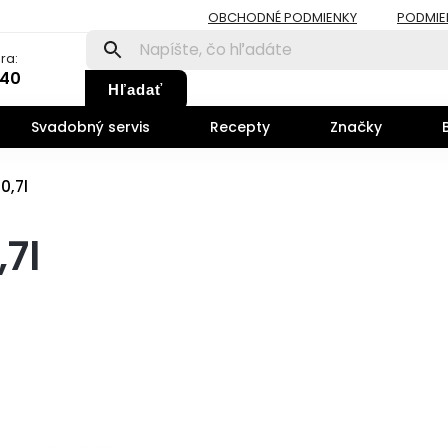
OBCHODNÉ PODMIENKY
PODMIE
ra:
140
Hľadať
Svadobný servis
Recepty
Značky
0,7l
,7l