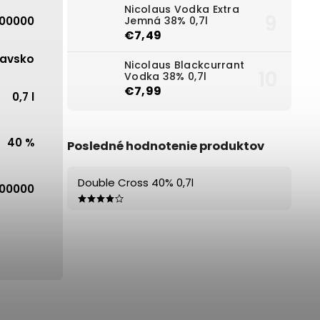
Nicolaus Vodka Extra
00000
Jemná 38% 0,7l
€7,49
avsko
Nicolaus Blackcurrant
Vodka 38% 0,7l
€7,99
0,7 l
40 %
Posledné hodnotenie produktov
Double Cross 40% 0,7l
00000