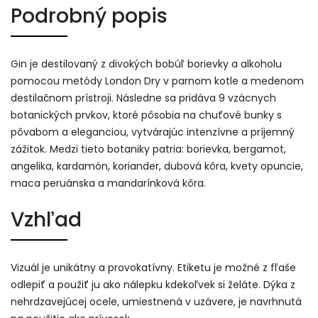
Podrobný popis
Gin je destilovaný z divokých bobúľ borievky a alkoholu
pomocou metódy London Dry v parnom kotle a medenom
destilačnom prístroji. Následne sa pridáva 9 vzácnych
botanických prvkov, ktoré pôsobia na chuťové bunky s
pôvabom a eleganciou, vytvárajúc intenzívne a príjemný
zážitok. Medzi tieto botaniky patria: borievka, bergamot,
angelika, kardamón, koriander, dubová kôra, kvety opuncie,
maca peruánska a mandarínková kôra.
Vzhľad
Vizuál je unikátny a provokatívny. Etiketu je možné z fľaše
odlepiť a použiť ju ako nálepku kdekoľvek si želáte. Dýka z
nehrdzavejúcej ocele, umiestnená v uzávere, je navrhnutá