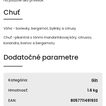
na použitie ako prívesok.
Chuť
Vôňa - borievky, bergamot, bylinky a citrusy
Chuť -pikantná s tónmi mandarínkovej kôry, citrusov,
koriandra, kvetov a bergamotu
Dodatočné parametre
Kategória
:
Gin
Hmotnosť
:
1.6 kg
EAN
:
8057711491933