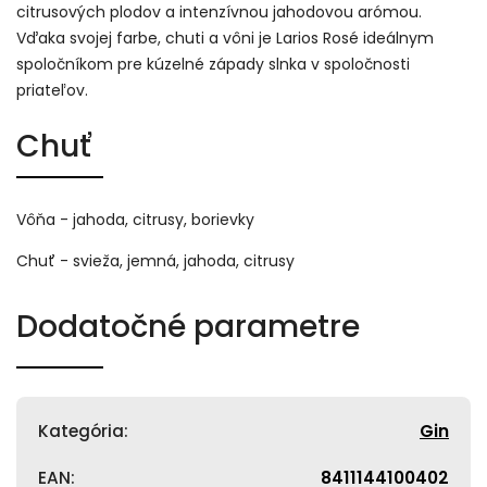
citrusových plodov a intenzívnou jahodovou arómou.
Vďaka svojej farbe, chuti a vôni je Larios Rosé ideálnym
spoločníkom pre kúzelné západy slnka v spoločnosti
priateľov.
Chuť
Vôňa - jahoda, citrusy, borievky
Chuť - svieža, jemná, jahoda, citrusy
Dodatočné parametre
Kategória
:
Gin
EAN
:
8411144100402