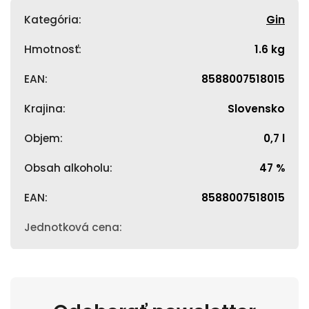
Kategória
:
Gin
Hmotnosť
:
1.6 kg
EAN
:
8588007518015
Krajina
:
Slovensko
Objem
:
0,7 l
Obsah alkoholu
:
47 %
EAN
:
8588007518015
Jednotková cena
: