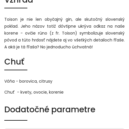
Toison je nie len obyčajný gin, ale skutočný slovenský
poklad. Jeho názov totiž dôvtipne ukrýva odkaz na naše
korene - ovčie rúno (z fr. Toison) symbolizuje slovenský
pôvod a túto hrdosť nájdete aj vo všetkých detailoch fľaše.
A aká je tá fľaša? No jednoducho úchvatná!
Chuť
Vôňa - borovica, citrusy
Chuť - kvety, ovocie, korenie
Dodatočné parametre