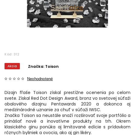
Kód:
312
Akcia
Značka:
Toison
Neohodnotené
Dizajn fľaše Toison získal prestížne ocenenia po celom
svete. Získal Red Dot Design Award, bronz vo svetovej súťaži
obalového dizajnu Pentawards 2020 a dokonca aj
medzinárodné uznanie za chuť v súťaži IWSC.
Značka Toison sa neustále snaží rozširovať svoje portfólio a
prinášať nové a inovatívne produkty na trh. Okrem
klasického ginu ponúka aj limitované edície s prídavkom
rôznych byliniek a ovocia, ako aj gin likéry.