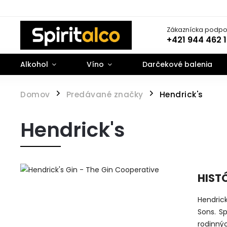
Zákaznícka podpo
+421 944 462 
Alkohol
Víno
Darčekové balenia
Domov
Predávané značky
Hendrick's
/
/
Hendrick's
HIST
Hendrick
Sons. S
rodinný