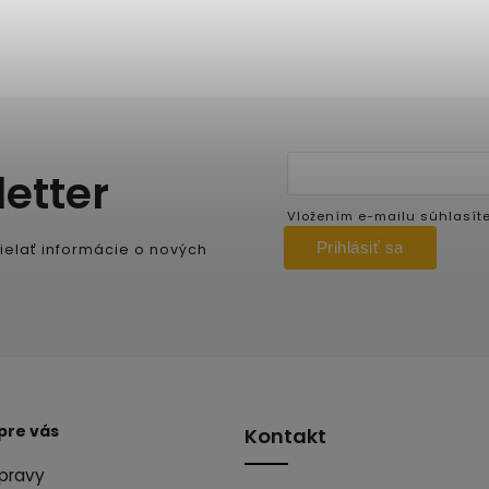
etter
Vložením e-mailu súhlasít
Prihlásiť sa
ielať informácie o nových
pre vás
Kontakt
pravy