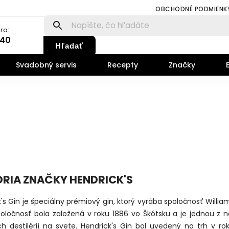
OBCHODNÉ PODMIENK
ra:
140
Hľadať
Svadobný servis
Recepty
Značky
ÓRIA ZNAČKY HENDRICK'S
's Gin je špeciálny prémiový gin, ktorý vyrába spoločnosť Willi
poločnosť bola založená v roku 1886 vo Škótsku a je jednou z n
ch destilérií na svete. Hendrick's Gin bol uvedený na trh v ro