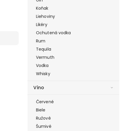
Koňak
Liehoviny
Likéry
Ochutená vodka
Rum
Tequila
Vermuth
Vodka
Whisky
Víno
Červené
Biele
Ružové
Šumivé