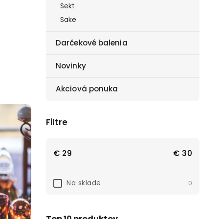
Sekt
Sake
Darčekové balenia
Novinky
Akciová ponuka
Filtre
€
29
€
30
Na sklade
0
Top 10 produktov