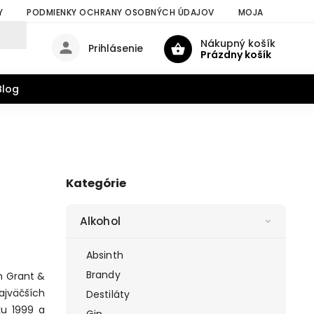
Y
PODMIENKY OCHRANY OSOBNÝCH ÚDAJOV
MOJA OBJEDNÁV
Nákupný košík
Prihlásenie
Prázdny košík
Blog
Kategórie
Alkohol
Absinth
Brandy
am Grant &
ajväčších
Destiláty
ku 1999 a
Gin