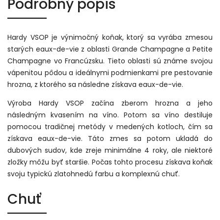
Podrobný popis
Hardy VSOP je výnimočný koňak, ktorý sa vyrába zmesou
starých eaux-de-vie z oblasti Grande Champagne a Petite
Champagne vo Francúzsku. Tieto oblasti sú známe svojou
vápenitou pôdou a ideálnymi podmienkami pre pestovanie
hrozna, z ktorého sa následne získava eaux-de-vie.
Výroba Hardy VSOP začína zberom hrozna a jeho
následným kvasením na víno. Potom sa víno destiluje
pomocou tradičnej metódy v medených kotloch, čím sa
získava eaux-de-vie. Táto zmes sa potom ukladá do
dubových sudov, kde zreje minimálne 4 roky, ale niektoré
zložky môžu byť staršie. Počas tohto procesu získava koňak
svoju typickú zlatohnedú farbu a komplexnú chuť.
Chuť