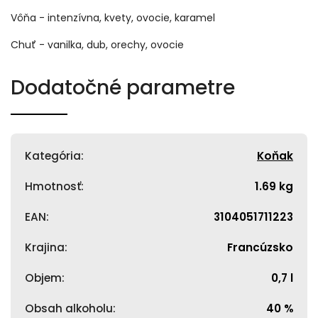
Vôňa - intenzívna, kvety, ovocie, karamel
Chuť - vanilka, dub, orechy, ovocie
Dodatočné parametre
Kategória
:
Koňak
Hmotnosť
:
1.69 kg
EAN
:
3104051711223
Krajina
:
Francúzsko
Objem
:
0,7 l
Obsah alkoholu
:
40 %