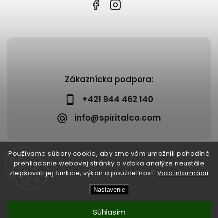
Zákaznícka podpora:
+421 944 462 140
info@spiritalco.com
Používame súbory cookie, aby sme vám umožnili pohodlné
prehliadanie webovej stránky a vďaka analýze neustále
zlepšovali jej funkcie, výkon a použiteľnosť.
Viac informácií
Copyright 2026
Spiritalco
. Všetky práva vyhradené.
Nastavenie
Upraviť nastavenie cookies
Vytvořil
Shoptet
| Design
Shoptak.cz
Súhlasím