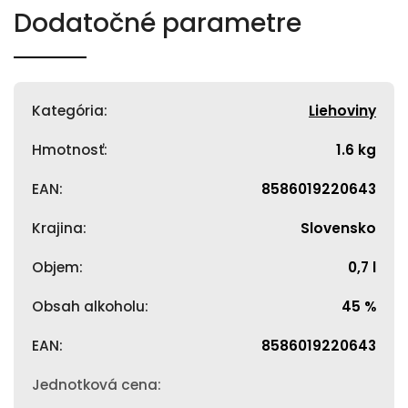
Dodatočné parametre
Kategória
:
Liehoviny
Hmotnosť
:
1.6 kg
EAN
:
8586019220643
Krajina
:
Slovensko
Objem
:
0,7 l
Obsah alkoholu
:
45 %
EAN
:
8586019220643
Jednotková cena
: