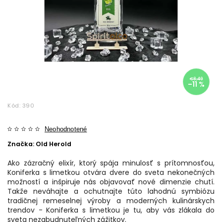
€8,49
–11 %
Kód:
390
Neohodnotené
Značka:
Old Herold
Ako zázračný elixír, ktorý spája minulosť s prítomnosťou,
Koniferka s limetkou otvára dvere do sveta nekonečných
možností a inšpiruje nás objavovať nové dimenzie chutí.
Takže neváhajte a ochutnajte túto lahodnú symbiózu
tradičnej remeselnej výroby a moderných kulinárskych
trendov - Koniferka s limetkou je tu, aby vás zlákala do
sveta nezabudnuteľných zážitkov.