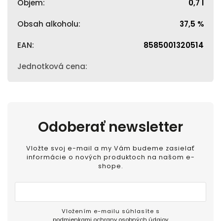
Objem
:
0,7 l
Obsah alkoholu
:
37,5 %
EAN
:
8585001320514
Jednotková cena
:
Odoberať newsletter
Vložte svoj e-mail a my Vám budeme zasielať
informácie o nových produktoch na našom e-
shope.
Vložením e-mailu súhlasíte s
podmienkami ochrany osobných údajov