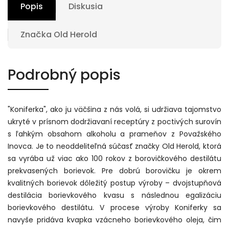
Popis
Diskusia
Značka
Old Herold
Podrobný popis
"Koniferka", ako ju väčšina z nás volá, si udržiava tajomstvo
ukryté v prísnom dodržiavaní receptúry z poctivých surovín
s ľahkým obsahom alkoholu a prameňov z Považského
Inovca. Je to neoddeliteľná súčasť značky Old Herold, ktorá
sa vyrába už viac ako 100 rokov z borovičkového destilátu
prekvasených borievok. Pre dobrú borovičku je okrem
kvalitných borievok dôležitý postup výroby – dvojstupňová
destilácia borievkového kvasu s následnou egalizáciu
borievkového destilátu. V procese výroby Koniferky sa
navyše pridáva kvapka vzácneho borievkového oleja, čim