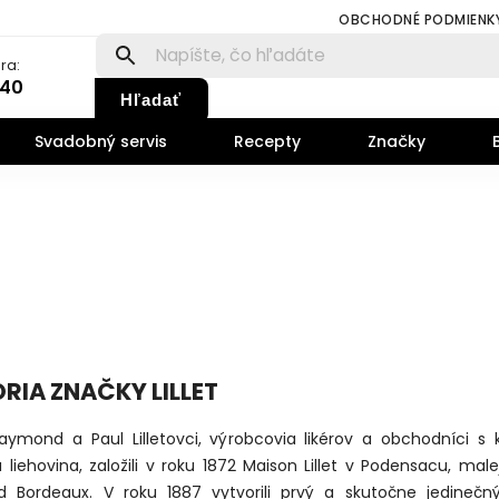
OBCHODNÉ PODMIENK
ra:
140
Hľadať
Svadobný servis
Recepty
Značky
RIA ZNAČKY LILLET
Raymond a Paul Lilletovci, výrobcovia likérov a obchodníci s 
liehovina, založili v roku 1872 Maison Lillet v Podensacu, male
d Bordeaux. V roku 1887 vytvorili prvý a skutočne jedinečný