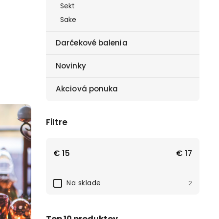
Sekt
Sake
Darčekové balenia
Novinky
Akciová ponuka
Filtre
€
15
€
17
Na sklade
2
Top 10 produktov