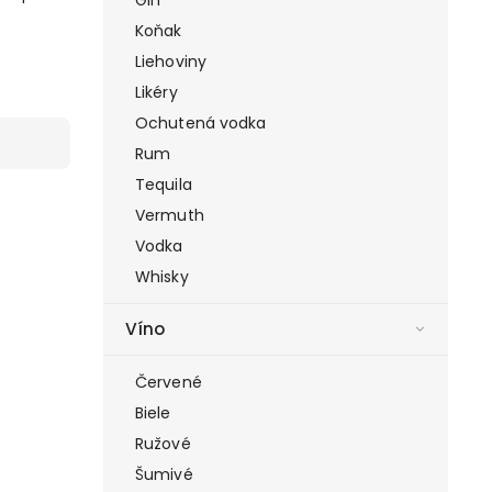
Koňak
Liehoviny
Likéry
Ochutená vodka
Rum
Tequila
Vermuth
Vodka
Whisky
Víno
Červené
Biele
Ružové
Šumivé