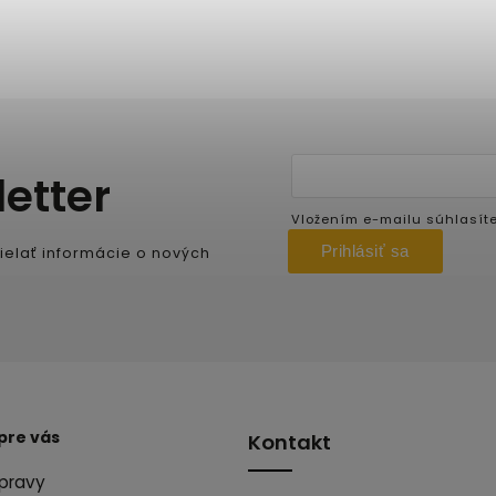
etter
Vložením e-mailu súhlasít
Prihlásiť sa
ielať informácie o nových
pre vás
Kontakt
pravy