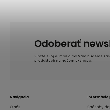
Odoberať newsl
Vložte svoj e-mail a my Vám budeme zas
produktoch na našom e-shope.
Navigácia
Informácie 
O nás
Spôsoby do