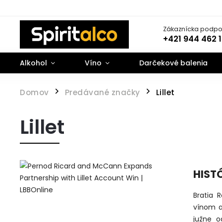
Zákaznícka podpo
+421 944 462 
Alkohol
Víno
Darčekové balenia
Domov
Predávané značky
Lillet
/
/
Lillet
HISTÓ
Bratia 
vínom a 
južne o