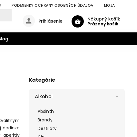
Y
PODMIENKY OCHRANY OSOBNÝCH ÚDAJOV
MOJA OBJEDNÁV
Nákupný košík
Prihlásenie
Prázdny košík
Blog
Kategórie
Alkohol
Absinth
Brandy
kvalitným
j dedinke
Destiláty
 aperitív
Gin