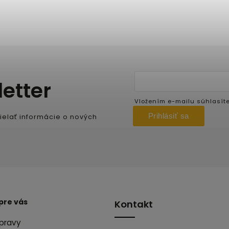
etter
Vložením e-mailu súhlasít
Prihlásiť sa
ielať informácie o nových
pre vás
Kontakt
pravy