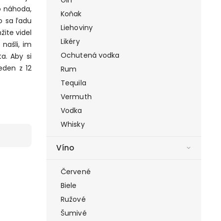
o náhoda,
Koňak
o sa ľadu
Liehoviny
žite videl
Likéry
našli, im
Ochutená vodka
a. Aby si
eden z 12
Rum
Tequila
Vermuth
Vodka
Whisky
Víno
Červené
Biele
Ružové
Šumivé