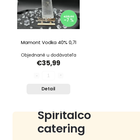
€38,99
–7 %
Mamont Vodka 40% 0,7l
Objednané u dodávateľa
€35,99
Detail
Spiritalco
catering