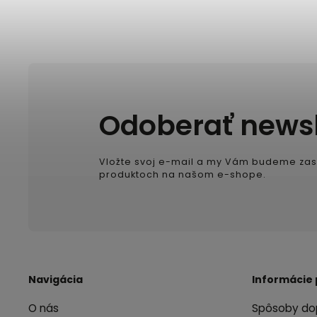
Odoberať newsl
Vložte svoj e-mail a my Vám budeme zas
produktoch na našom e-shope.
Navigácia
Informácie 
O nás
Spôsoby do