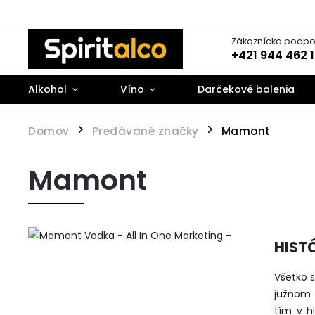
Zákaznícka podpo
+421 944 462 
Alkohol
Víno
Darčekové balenia
Domov
Predávané značky
Mamont
/
/
Mamont
HIST
Všetko s
južnom 
tím v h