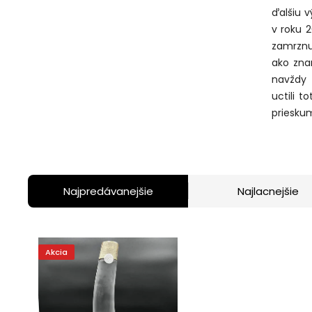
ďalšiu v
v roku 
zamrznut
ako zna
navždy 
uctili t
priesku
Najpredávanejšie
Najlacnejšie
Akcia