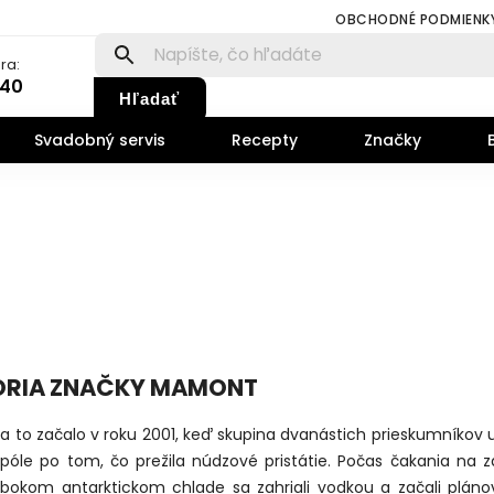
OBCHODNÉ PODMIENK
ra:
140
Hľadať
Svadobný servis
Recepty
Značky
ÓRIA ZNAČKY MAMONT
a to začalo v roku 2001, keď skupina dvanástich prieskumníkov u
póle po tom, čo prežila núdzové pristátie. Počas čakania na 
lbokom antarktickom chlade sa zahriali vodkou a začali pláno