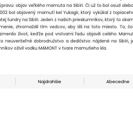
ýpravu: objav veľkého mamuta na Sibíri. Či už to bol osud aleb
2002 bol objavený mamutí kel Yukagir, ktorý vykúkal z topiaceh
ej tundry na Sibíri. Jeden z našich prieskumníkov, ktorý to okam
menie, zhromaždil tím vedcov, aby išli na toto miesto. To, čo 
zmenilo život, keďže pod vrstvami ľadu objavili celého Mamut
oto neuveriteľné dobrodružstvo a dedičstvo nájdené na Sibíri, j
mníkov oživil vodku MAMONT v tvare mamutieho kla.
Najdrahšie
Abecedne