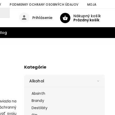
Y
PODMIENKY OCHRANY OSOBNÝCH ÚDAJOV
MOJA OBJEDNÁV
Nákupný košík
Prihlásenie
Prázdny košík
Blog
Kategórie
Alkohol
Absinth
Brandy
viazla na
záchranný
Destiláty
vať svoju
Gin