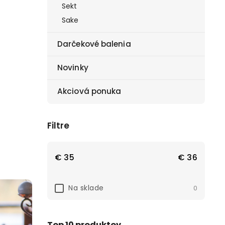
Sekt
Sake
Darčekové balenia
Novinky
Akciová ponuka
Filtre
€
35
€
36
Na sklade
0
Top 10 produktov