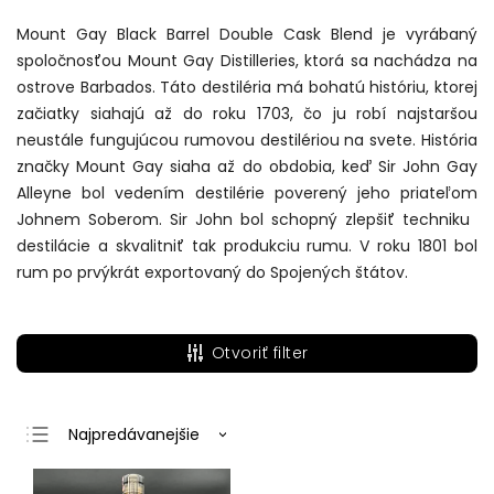
Mount Gay Black Barrel Double Cask Blend je vyrábaný
spoločnosťou Mount Gay Distilleries, ktorá sa nachádza na
ostrove Barbados. Táto destiléria má bohatú históriu, ktorej
začiatky siahajú až do roku 1703, čo ju robí najstaršou
neustále fungujúcou rumovou destilériou na svete. História
značky Mount Gay siaha až do obdobia, keď Sir John Gay
Alleyne bol vedením destilérie poverený jeho priateľom
Johnem Soberom. Sir John bol schopný zlepšiť techniku ​​
destilácie a skvalitniť tak produkciu rumu. V roku 1801 bol
rum po prvýkrát exportovaný do Spojených štátov.
Otvoriť filter
Najpredávanejšie
Najlacnejšie