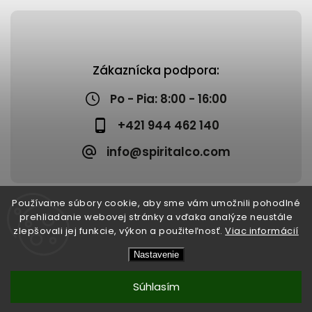
Zákaznícka podpora:
Po - Pia: 8:00 - 16:00
+421 944 462 140
info@spiritalco.com
Používame súbory cookie, aby sme vám umožnili pohodlné
prehliadanie webovej stránky a vďaka analýze neustále
zlepšovali jej funkcie, výkon a použiteľnosť.
Viac informácií
Copyright 2026
Spiritalco
. Všetky práva vyhradené.
Nastavenie
Upraviť nastavenie cookies
Vytvořil
Shoptet
| Design
Shoptak.cz
Súhlasím