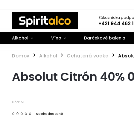
Zákaznícka podpo
+421 944 462 
Alkohol
Víno
Darčekové balenia
Domov
Alkohol
Ochutená vodka
Absolu
/
/
/
Absolut Citrón 40% 0
Kód:
51
Neohodnotené