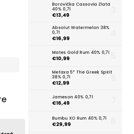
Borovička Cassovia Zlata
40% 0,7l
€13,49
Absolut Watermelon 38%
0,7l
€16,99
Mates Gold Rum 40% 0,7l
€10,99
Metaxa 5* The Greek Spirit
38% 0,7l
€12,99
re
Jameson 40% 0,7l
€16,49
Bumbu XO Rum 40% 0,7l
€29,99