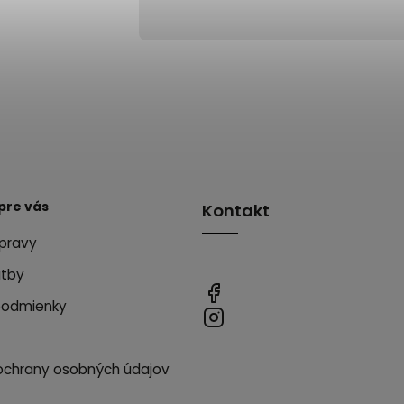
pre vás
Kontakt
pravy
atby
podmienky
ochrany osobných údajov