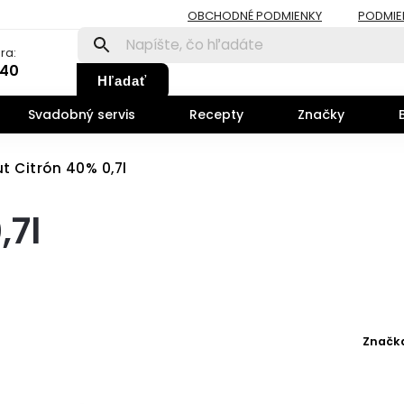
OBCHODNÉ PODMIENKY
PODMIE
ra:
140
Hľadať
Svadobný servis
Recepty
Značky
t Citrón 40% 0,7l
,7l
Značk