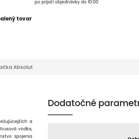
po prijatí objednávky do 10:00
alený tovar
ačka
Absolut
Dodatočné paramet
iežujúcejších a
itrusová vodka,
mstvo spojenia