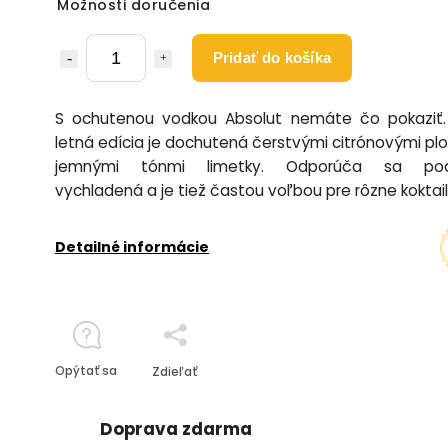
Možnosti doručenia
Pridať do košíka
S ochutenou vodkou Absolut nemáte čo pokaziť.
letná edícia je dochutená čerstvými citrónovými pl
jemnými tónmi limetky. Odporúča sa po
vychladená a je tiež častou voľbou pre rôzne koktail
Detailné informácie
Opýtať sa
Zdieľať
Doprava zdarma