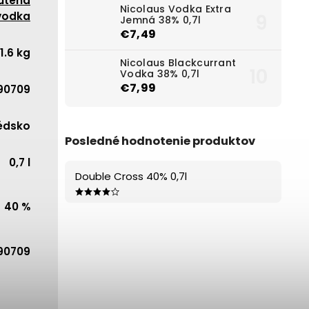
utená
Nicolaus Vodka Extra
vodka
Jemná 38% 0,7l
€7,49
1.6 kg
Nicolaus Blackcurrant
Vodka 38% 0,7l
€7,99
90709
édsko
Posledné hodnotenie produktov
0,7 l
Double Cross 40% 0,7l
40 %
90709