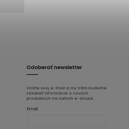
Odoberať newsletter
Vložte svoj e-mail a my Vám budeme
zasielať informácie o nových
produktoch na našom e-shope.
Email