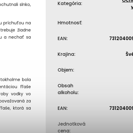
Och
Kategória
:
chutnali slnko,
Hmotnosť
:
ou príchuťou na
otrebuje žiadne
ašu a nechať sa
EAN
:
73120400
Krajina
:
Šv
Objem
:
 Štokholme bola
Obsah
entáciou fľaše
alkoholu
:
ýroby vodky vo
a považovaná za
fľaše, ktorá sa
EAN
:
73120400
Jednotková
cena
: