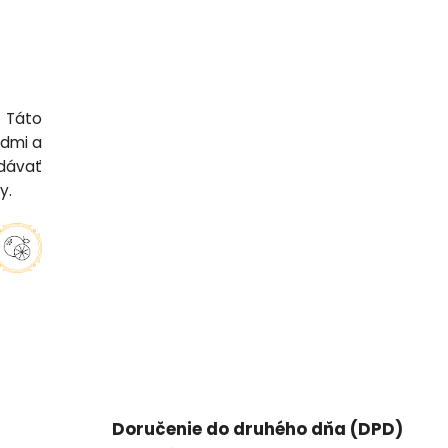
 Táto
odmi a
dávať
y.
Doručenie do druhého dňa (DPD)