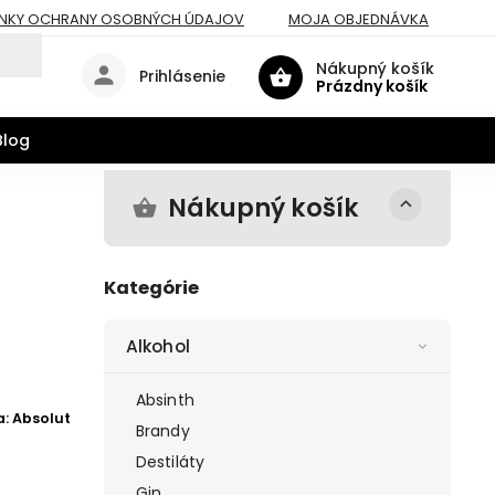
NKY OCHRANY OSOBNÝCH ÚDAJOV
MOJA OBJEDNÁVKA
Nákupný košík
Prihlásenie
Prázdny košík
Blog
Nákupný košík
Kategórie
Alkohol
Absinth
a:
Absolut
Brandy
Destiláty
Gin