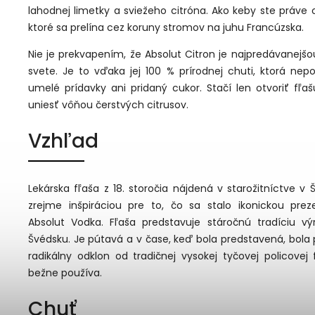
lahodnej limetky a sviežeho citróna. Ako keby ste práve o
ktoré sa prelína cez koruny stromov na juhu Francúzska.
Nie je prekvapením, že Absolut Citron je najpredávanejš
svete. Je to vďaka jej 100 % prírodnej chuti, ktorá nep
umelé prídavky ani pridaný cukor. Stačí len otvoriť fľ
uniesť vôňou čerstvých citrusov.
Vzhľad
Lekárska fľaša z 18. storočia nájdená v starožitníctve v
zrejme inšpiráciou pre to, čo sa stalo ikonickou prez
Absolut Vodka. Fľaša predstavuje stáročnú tradíciu v
Švédsku. Je pútavá a v čase, keď bola predstavená, bol
radikálny odklon od tradičnej vysokej tyčovej policovej 
bežne používa.
Chuť