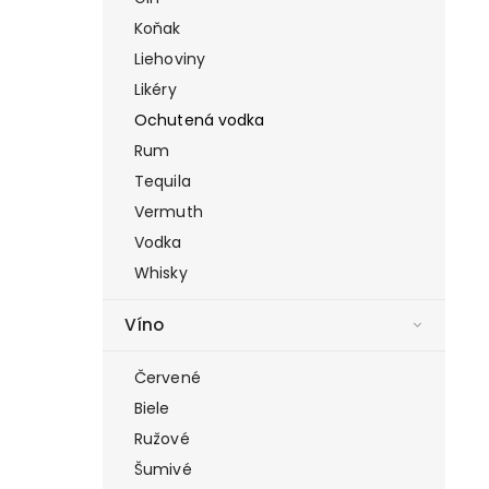
Koňak
Liehoviny
Likéry
Ochutená vodka
Rum
Tequila
Vermuth
Vodka
Whisky
Víno
Červené
Biele
Ružové
Šumivé