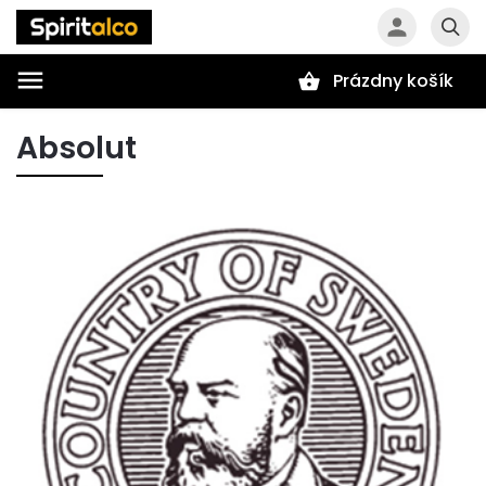
Prázdny košík
Hľadať
Absolut