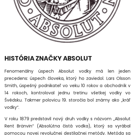
HISTÓRIA ZNAČKY ABSOLUT
Fenomenálny úspech Absolut vodky má len jeden
precedens: úspech človeka, ktorý ho zaviedol. Lars Olsson
Smith, úspešný podnikateľ vo veku 10 rokov a obchodník v
14 rokoch, kontroloval jednu tretinu všetkej vodky vo
Švédsku. Takmer polovicu 19. storočia bol známy ako „kráľ
vodky“.
V roku 1879 predstavil nový druh vodky s názvom „Absolut
Rent Bränvin“ (Absolútna čistá vodka), ktorý sa vyrábal
pomocou novej revolučnej destilačnej metódy. Metóda sa