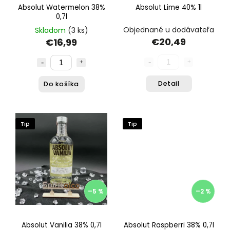
Absolut Watermelon 38%
Absolut Lime 40% 1l
0,7l
Objednané u dodávateľa
Skladom
(3 ks)
€20,49
€16,99
Detail
Do košíka
Tip
Tip
–5 %
–2 %
Absolut Vanilia 38% 0,7l
Absolut Raspberri 38% 0,7l