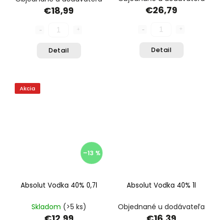
€26,79
€18,99
Detail
Detail
Akcia
–13 %
Absolut Vodka 40% 0,7l
Absolut Vodka 40% 1l
Skladom
(>5 ks)
Objednané u dodávateľa
€12,99
€16,39