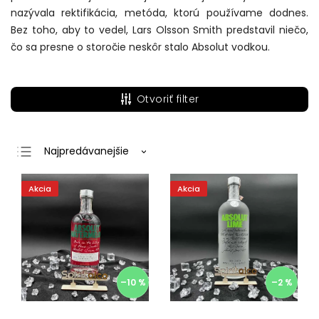
nazývala rektifikácia, metóda, ktorú používame dodnes.
Bez toho, aby to vedel, Lars Olsson Smith predstavil niečo,
čo sa presne o storočie neskôr stalo Absolut vodkou.
Otvoriť filter
Najpredávanejšie
Najlacnejšie
Akcia
Akcia
Najdrahšie
Abecedne
–10 %
–2 %