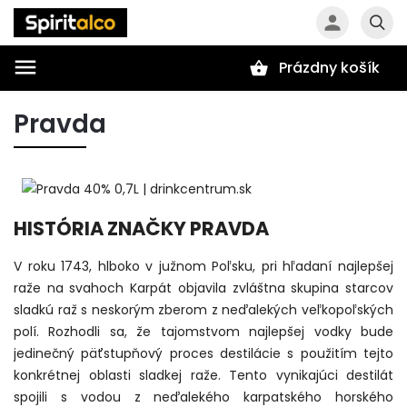
Prázdny košík
Hľadať
Pravda
HISTÓRIA ZNAČKY PRAVDA
V roku 1743, hlboko v južnom Poľsku, pri hľadaní najlepšej
raže na svahoch Karpát objavila zvláštna skupina starcov
sladkú raž s neskorým zberom z neďalekých veľkopoľských
polí. Rozhodli sa, že tajomstvom najlepšej vodky bude
jedinečný päťstupňový proces destilácie s použitím tejto
konkrétnej oblasti sladkej raže. Tento vynikajúci destilát
spojili s vodou z neďalekého karpatského horského