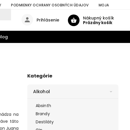
Y
PODMIENKY OCHRANY OSOBNÝCH ÚDAJOV
MOJA OBJEDNÁV
Nákupný košík
Prihlásenie
Prázdny košík
Blog
Kategórie
Alkohol
Absinth
Brandy
chádza na
ráve táto
Destiláty
Don Juana
Gin