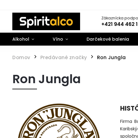
Zákaznícka podpo
+421 944 462 
Alkohol
Víno
Darčekové balenia
Domov
Predávané značky
Ron Jungla
/
/
Ron Jungla
HIST
Firma B
Karibsk
spoločn