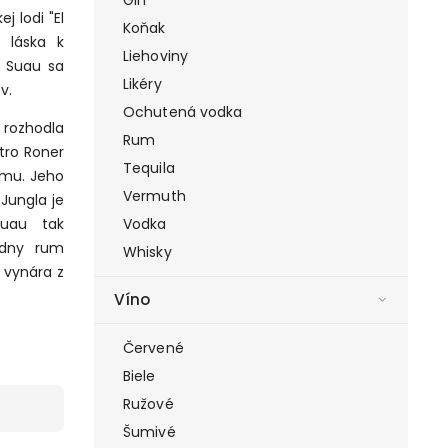
j lodi "El
Koňak
 láska k
Liehoviny
s Suau sa
Likéry
v.
Ochutená vodka
 rozhodla
Rum
tro Roner
Tequila
umu. Jeho
Vermuth
Jungla je
Vodka
Suau tak
edny rum
Whisky
a vynára z
Víno
Červené
Biele
Ružové
Šumivé