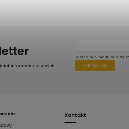
etter
Vložením e-mailu súhlasít
Prihlásiť sa
ielať informácie o nových
pre vás
Kontakt
pravy