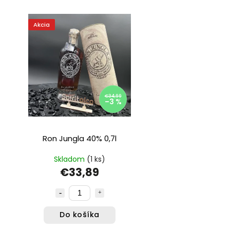
Akcia
€34,99
–3 %
Ron Jungla 40% 0,7l
Skladom
(1 ks)
€33,89
Do košíka