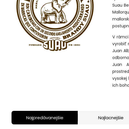
Suau Ben
Mallorq
mallors
postupne
V rámci
vyrobiť
Juan Al
odborno
Juan A
prostr
vysokej 
ich boh
Najpredávanejšie
Najlacnejšie