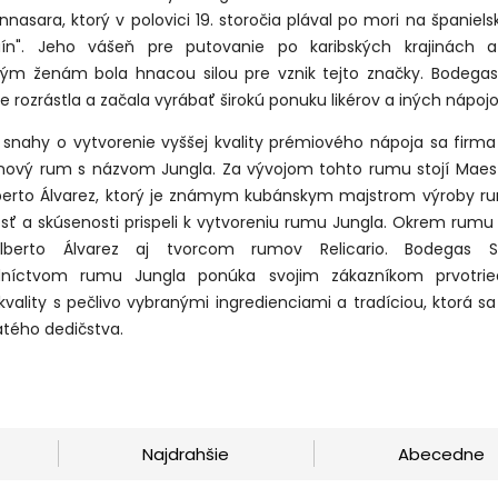
nasara, ktorý v polovici 19. storočia plával po mori na španielske
uín". Jeho vášeň pre putovanie po karibských krajinách a
kým ženám bola hnacou silou pre vznik tejto značky. Bodega
 rozrástla a začala vyrábať širokú ponuku likérov a iných nápojo
 snahy o vytvorenie vyššej kvality prémiového nápoja sa firma
 nový rum s názvom Jungla. Za vývojom tohto rumu stojí Maes
berto Álvarez, ktorý je známym kubánskym majstrom výroby r
sť a skúsenosti prispeli k vytvoreniu rumu Jungla. Okrem rumu 
lberto Álvarez aj tvorcom rumov Relicario. Bodegas 
edníctvom rumu Jungla ponúka svojim zákazníkom prvotri
kvality s pečlivo vybranými ingredienciami a tradíciou, ktorá s
atého dedičstva.
Najdrahšie
Abecedne