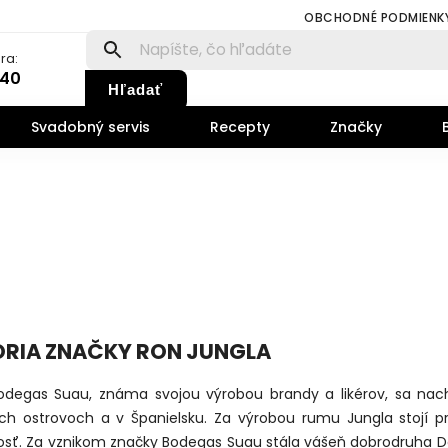
OBCHODNÉ PODMIENK
ra:
140
Hľadať
Svadobný servis
Recepty
Značky
ÓRIA ZNAČKY RON JUNGLA
odegas Suau, známa svojou výrobou brandy a likérov, sa na
ých ostrovoch a v Španielsku. Za výrobou rumu Jungla stojí p
osť. Za vznikom značky Bodegas Suau stála vášeň dobrodruha 