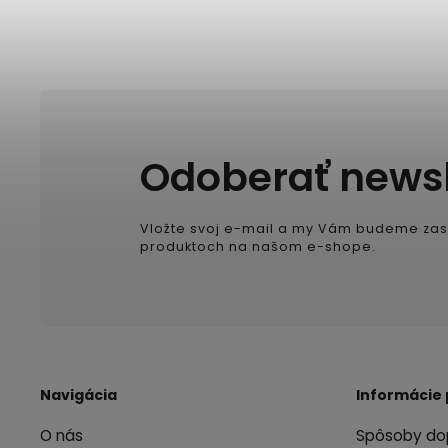
Odoberať newsl
Vložte svoj e-mail a my Vám budeme zas
produktoch na našom e-shope.
Navigácia
Informácie 
O nás
Spôsoby do