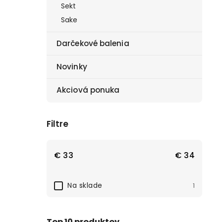
Sekt
Sake
Darčekové balenia
Novinky
Akciová ponuka
Filtre
€
33
€
34
Na sklade
1
Top 10 produktov