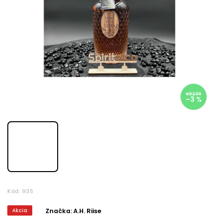
€82,99
–3 %
Kód:
935
Akcia
Značka:
A.H. Riise