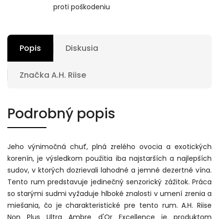
proti poškodeniu
Popis
Diskusia
Značka
A.H. Riise
Podrobný popis
Jeho výnimočná chuť, plná zrelého ovocia a exotických
korenín, je výsledkom použitia iba najstarších a najlepších
sudov, v ktorých dozrievali lahodné a jemné dezertné vína.
Tento rum predstavuje jedinečný senzorický zážitok. Práca
so starými sudmi vyžaduje hlboké znalosti v umení zrenia a
miešania, čo je charakteristické pre tento rum. A.H. Riise
Non Plus Ultra Ambre d'Or Excellence je produktom