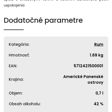
uspokojenia
Dodatočné parametre
Kategória
:
Rum
Hmotnosť
:
1.69 kg
EAN
:
5712421500001
Americké Panenské
Krajina
:
ostrovy
Objem
:
0,7 l
Obsah alkoholu
:
42 %