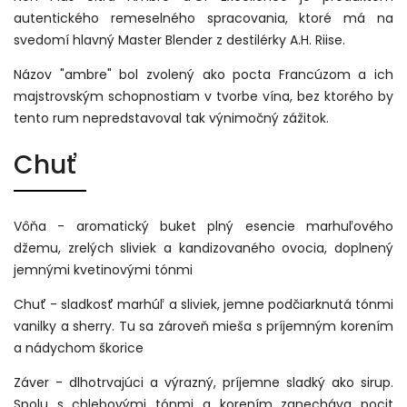
autentického remeselného spracovania, ktoré má na
svedomí hlavný Master Blender z destilérky A.H. Riise.
Názov "ambre" bol zvolený ako pocta Francúzom a ich
majstrovským schopnostiam v tvorbe vína, bez ktorého by
tento rum nepredstavoval tak výnimočný zážitok.
Chuť
Vôňa - aromatický buket plný esencie marhuľového
džemu, zrelých sliviek a kandizovaného ovocia, doplnený
jemnými kvetinovými tónmi
Chuť - sladkosť marhúľ a sliviek, jemne podčiarknutá tónmi
vanilky a sherry. Tu sa zároveň mieša s príjemným korením
a nádychom škorice
Záver - dlhotrvajúci a výrazný, príjemne sladký ako sirup.
Spolu s chlebovými tónmi a korením zanecháva pocit