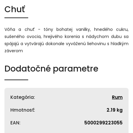
Chuť
Vôňa a chuť - tóny bohatej vanilky, hnedého cukru,
sušeného ovocia, hrejivého korenia s nádychom dubu sa
spájajú a vytvárajú dokonale vyváženú liehovinu s hladkým
záverom
Dodatočné parametre
Kategória
:
Rum
Hmotnosť
:
2.19 kg
EAN
:
5000299223055