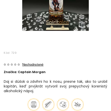
Kód:
729
Neohodnotené
Značka:
Captain Morgan
Daj si dúšok a zdvihni ho k nosu, presne tak, ako to urobil
kapitán, keď prvýkrát vytvoril svoj prepychový korenistý
alkoholický nápoj.