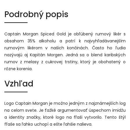
Podrobný popis
Captain Morgan Spiced Gold je obľúbený rumový likér s
obsahom 35% alkoholu a patrí k najvyhľadávanejším
rumovým likérom v našich končinách. Často ho ľudia
nazývajú aj Kapitán Morgen. Jedná sa o blend karibských
rumov z melasy z cukrovej trstiny, ktorý je obohatený o
rôzne korenia.
Vzhľad
Logo Captain Morgan je možno jedným z najznámejších log
na celom svete. Je ťažké argumentovať úspechom imidžu
a identity značky, ktoré logo na fľaši vytvorilo. Tento štýl
fľaše sa ľahko uchopí a ešte ľahšie nalieva.